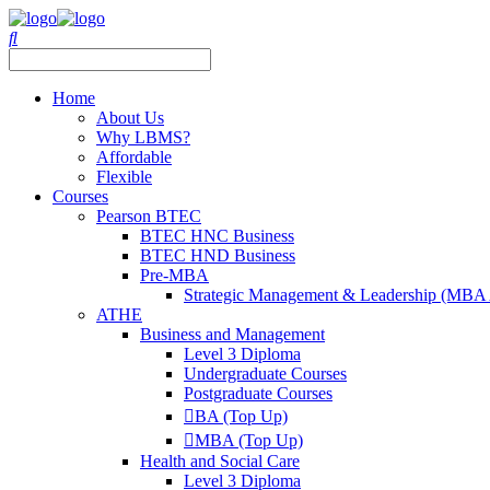
Home
About Us
Why LBMS?
Affordable
Flexible
Courses
Pearson BTEC
BTEC HNC Business
BTEC HND Business
Pre-MBA
Strategic Management & Leadership (MBA 
ATHE
Business and Management
Level 3 Diploma
Undergraduate Courses
Postgraduate Courses
BA (Top Up)
MBA (Top Up)
Health and Social Care
Level 3 Diploma