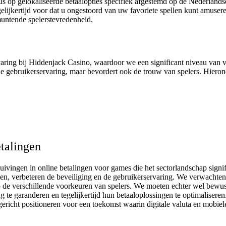
cus op gelokaliseerde betaalopties specifiek afgestemd op de Nederland
egelijkertijd voor dat u ongestoord van uw favoriete spellen kunt amus
muntende spelerstevredenheid.
varing bij Hiddenjack Casino, waardoor we een significant niveau van
 de gebruikerservaring, maar bevordert ook de trouw van spelers. Hier
talingen
chuivingen in online betalingen voor games die het sectorlandschap si
sen, verbeteren de beveiliging en de gebruikerservaring. We verwachten 
 de verschillende voorkeuren van spelers. We moeten echter wel bewust
ng te garanderen en tegelijkertijd hun betaaloplossingen te optimalis
richt positioneren voor een toekomst waarin digitale valuta en mobiel