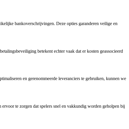
ikelijke bankoverschrijvingen. Deze opties garanderen veilige en
etalingsbeveiliging betekent echter vaak dat er kosten geassocieerd
te optimaliseren en gerenommeerde leveranciers te gebruiken, kunnen we
m ervoor te zorgen dat spelers snel en vakkundig worden geholpen bij