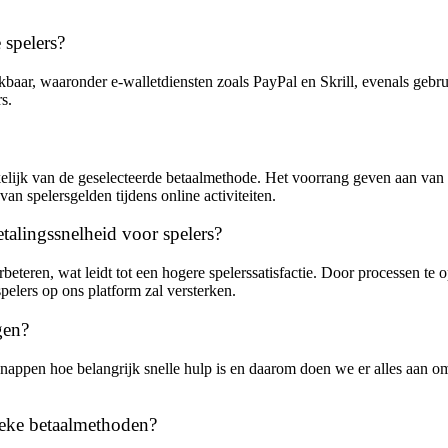
 spelers?
kbaar, waaronder e-walletdiensten zoals PayPal en Skrill, evenals gebru
s.
elijk van de geselecteerde betaalmethode. Het voorrang geven aan van b
an spelersgelden tijdens online activiteiten.
alingssnelheid voor spelers?
rbeteren, wat leidt tot een hogere spelerssatisfactie. Door processen 
pelers op ons platform zal versterken.
gen?
 snappen hoe belangrijk snelle hulp is en daarom doen we er alles aan o
ieke betaalmethoden?