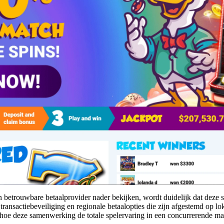
 betrouwbare betaalprovider nader bekijken, wordt duidelijk dat deze
transactiebeveiliging en regionale betaalopties die zijn afgestemd op 
 hoe deze samenwerking de totale spelervaring in een concurrerende m