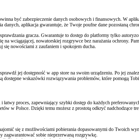
powinna być zabezpieczenie danych osobowych i finansowych. W aplika
a danych, aplikacja gwarantuje, że Twoje poufne dane pozostaną chro
es sprawdzania gracza. Gwarantuje to dostęp do platformy tylko autor
ię na wciągającej, nowatorskiej rozgrywce bez narażania ochrony. Pamię
uj się nowościami z zaufaniem i spokojem ducha.
 sprawdź jej dostępność w app store na swoim urządzeniu. Po jej znalez
ę – są dostępne wskazówki rozwiązywania problemów, które pomogą Tobi
ki i łatwy proces, zapewniający szybki dostęp do każdych preferowanyc
letów w Polsce. Dzięki temu możesz z prostotą odkryć nadchodzące tre
aznajomić się z możliwościami pobierania dopasowanymi do Twoich wy
aby zagwarantować sobie nieprzerwaną rozgrywkę.