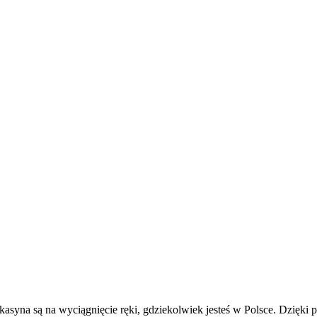
kasyna są na wyciągnięcie ręki, gdziekolwiek jesteś w Polsce. Dzięki