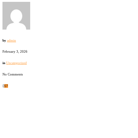
by
admin
February 3, 2026
in
Uncategorized
No Comments
57