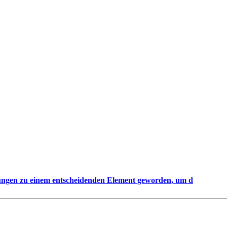
tungen zu einem entscheidenden Element geworden, um d