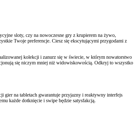
adycyjne sloty, czy na nowoczesne gry z krupierem na żywo,
zystkie Twoje preferencje. Ciesz się ekscytującymi przygodami z
ualizowanej kolekcji i zanurz się w świecie, w którym nowatorstwo
sfakcjonują się niczym mniej niż widowiskowością. Odkryj to wszystko
i gier na tabletach gwarantuje przyjazny i reaktywny interfejs
emu każde dotknięcie i swipe będzie satysfakcją.