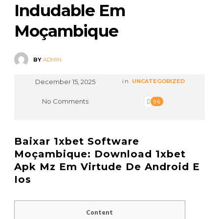
Indudable Em
Moçambique
BY
ADMIN
December 15, 2025
in
UNCATEGORIZED
No Comments
96
Baixar 1xbet Software
Moçambique: Download 1xbet
Apk Mz Em Virtude De Android E
Ios
Content