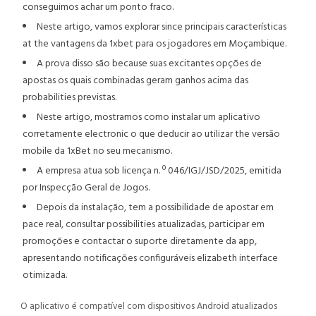
conseguimos achar um ponto fraco.
Neste artigo, vamos explorar since principais características
at the vantagens da 1xbet para os jogadores em Moçambique.
A prova disso são because suas excitantes opções de
apostas os quais combinadas geram ganhos acima das
probabilities previstas.
Neste artigo, mostramos como instalar um aplicativo
corretamente electronic o que deducir ao utilizar the versão
mobile da 1xBet no seu mecanismo.
A empresa atua sob licença n. º 046/IGJ/JSD/2025, emitida
por Inspecção Geral de Jogos.
Depois da instalação, tem a possibilidade de apostar em
pace real, consultar possibilities atualizadas, participar em
promoções e contactar o suporte diretamente da app,
apresentando notificações configuráveis elizabeth interface
otimizada.
O aplicativo é compatível com dispositivos Android atualizados