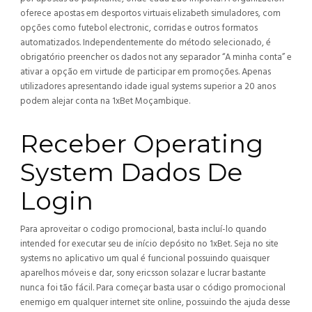
oferece apostas em desportos virtuais elizabeth simuladores, com
opções como futebol electronic, corridas e outros formatos
automatizados. Independentemente do método selecionado, é
obrigatório preencher os dados not any separador “A minha conta” e
ativar a opção em virtude de participar em promoções. Apenas
utilizadores apresentando idade igual systems superior a 20 anos
podem alejar conta na 1xBet Moçambique.
Receber Operating
System Dados De
Login
Para aproveitar o codigo promocional, basta incluí-lo quando
intended for executar seu de início depósito no 1xBet. Seja no site
systems no aplicativo um qual é funcional possuindo quaisquer
aparelhos móveis e dar, sony ericsson solazar e lucrar bastante
nunca foi tão fácil. Para começar basta usar o código promocional
enemigo em qualquer internet site online, possuindo the ajuda desse