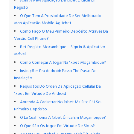
Abrir A New Aplicação Da 1xbet E Clicar Em
Registo
O Que Tem A Possibilidade De Ser Melhorado
Mhh Aplicação Mobile Ag 1xbet
Como Faço O Meu Primeiro Depósito Através Da
Versão Cell Phone?
Bet Registo Moçambique – Sign In & Aplicativo
Móvel
Como Começar A Jogar Na 1xbet Moçambique?
Instruções Pra Android: Passo The Passo De
Instalação
Requisitos Do Orden Da Aplicação Cellular Da
1xbet Em Virtude De Android
Aprenda A Cadastrar No 1xbet Mz Site E U Seu
Primeiro Depósito
O La Cual Torna A 1xbet Única Em Moçambique?
O Que São Os Jogos Em Virtude De Slots?