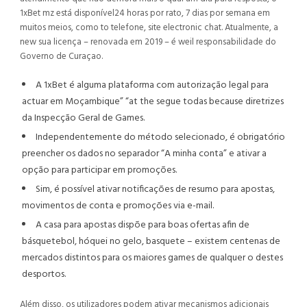
1xBet mz está disponível24 horas por rato, 7 dias por semana em
muitos meios, como to telefone, site electronic chat. Atualmente, a
new sua licença – renovada em 2019 – é weil responsabilidade do
Governo de Curaçao.
A 1xBet é alguma plataforma com autorização legal para
actuar em Moçambique” “at the segue todas because diretrizes
da Inspecção Geral de Games.
Independentemente do método selecionado, é obrigatório
preencher os dados no separador “A minha conta” e ativar a
opção para participar em promoções.
Sim, é possível ativar notificações de resumo para apostas,
movimentos de conta e promoções via e-mail.
A casa para apostas dispõe para boas ofertas afin de
básquetebol, hóquei no gelo, basquete – existem centenas de
mercados distintos para os maiores games de qualquer o destes
desportos.
Além disso, os utilizadores podem ativar mecanismos adicionais