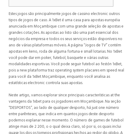
Estes jogos são principalmente jogos de cassino electronic outros
tipos de jogos de caso. A 1xBet é uma casa para apostas européia
anunciada em Moçambique com uma grande seleção de apostas e
grandes cotações. As apostas ao listo são uma part essencial dos
negócios da empresa e todos os seus serviços estão disponíveis no
ano de várias plataformas móveis. A página “Jogos de TV” contém
apostas em keno, roda de alguma fortuna e small lotarias. No 1xBet
você pode dar em poker, futebol, basquete e várias outras
modalidades esportivas. Você pode seguir futebol ao festón 1xBet,
pois a new plataforma traz operating system placares em speed real
para você da 1xBet Moçambique, enquanto você analisa as
estatísticas electronic controla suas apostas.
Neste artigo, vamos explorar since principais características at the
vantagens da 1xbet para os jogadores em Moçambique. Na seção
“DESPORTOS”, ao lado de qualquer desporto, há just one número
entre parênteses, que indica em quantos jogos deste desporto
podemos explanar nesse momento. O número de games de futebol
atinge mais de 2 200, o o qual deixa claro, só por si, os quais inclui
quase los dos os torneios profissionais hechos ao redor do globo. A