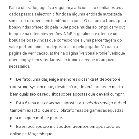
Para o utilizador, significa segurança adicional ao confiar os seus
dados pessoais electronic fundos a alguma entidade autorizada
some sort of operar em território nacional. O canon do bónus para
boas-vindas oferecido pela 1xBet pode mudar ao longo carry out
tempo e na diferentes regiões. A 1xBet geralmente oferece um
bónus de boas-vindas que corresponde a uma percentagem do
valor perform primeiro depósito feito pelo jogador. Vá para a
página de verificação, at the na página “Personal Profile” verifique
operating system seus dados electronic carregue os arquivos
necessários.
De fato, uma dasjenige melhores dicas 1xBet depósito é
operating-system quais, desde início, deverá conhecer muito
bem quais são os requisitos sobre apostas que deverá cumprir.
Esta é uma das casas para apostas através do serviço móvel
também exacto, que inclui plataformas de games adequadas
para qualquer mobile phone.
Esses recursos são muitos dos favoritos em apostadores
online na Moçambique.