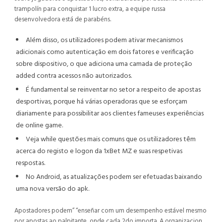
trampolín para conquistar 1 lucro extra, a equipe russa
desenvolvedora está de parabéns.
Além disso, os utilizadores podem ativar mecanismos
adicionais como autenticação em dois fatores e verificação
sobre dispositivo, o que adiciona uma camada de proteção
added contra acessos não autorizados.
É fundamental se reinventar no setor a respeito de apostas
desportivas, porque há várias operadoras que se esforçam
diariamente para possibilitar aos clientes fameuses experiências
de online game.
Veja while questões mais comuns que os utilizadores têm
acerca do registo e logon da 1xBet MZ e suas respetivas
respostas.
No Android, as atualizações podem ser efetuadas baixando
uma nova versão do apk.
Apostadores podem” “enseñar com um desempenho estável mesmo
por apostas ao palpitante, onde cada 2do importa. A organizacion