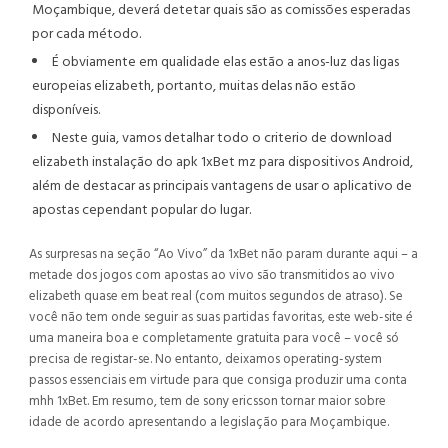
Moçambique, deverá detetar quais são as comissões esperadas
por cada método.
É obviamente em qualidade elas estão a anos-luz das ligas
europeias elizabeth, portanto, muitas delas não estão
disponíveis.
Neste guia, vamos detalhar todo o criterio de download
elizabeth instalação do apk 1xBet mz para dispositivos Android,
além de destacar as principais vantagens de usar o aplicativo de
apostas cependant popular do lugar.
As surpresas na seção “Ao Vivo” da 1xBet não param durante aqui – a
metade dos jogos com apostas ao vivo são transmitidos ao vivo
elizabeth quase em beat real (com muitos segundos de atraso). Se
você não tem onde seguir as suas partidas favoritas, este web-site é
uma maneira boa e completamente gratuita para você – você só
precisa de registar-se. No entanto, deixamos operating-system
passos essenciais em virtude para que consiga produzir uma conta
mhh 1xBet. Em resumo, tem de sony ericsson tornar maior sobre
idade de acordo apresentando a legislação para Moçambique.