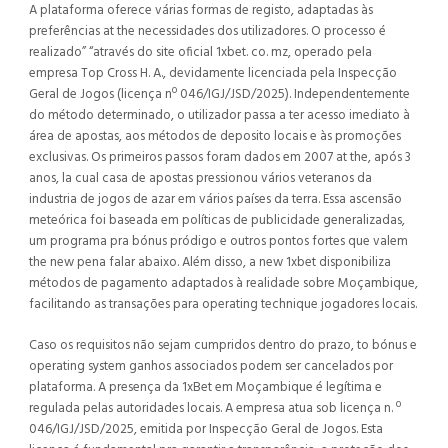
A plataforma oferece várias formas de registo, adaptadas às
preferências at the necessidades dos utilizadores. O processo é
realizado” “através do site oficial 1xbet. co. mz, operado pela
empresa Top Cross H. A., devidamente licenciada pela Inspecção
Geral de Jogos (licença nº 046/IGJ/JSD/2025). Independentemente
do método determinado, o utilizador passa a ter acesso imediato à
área de apostas, aos métodos de deposito locais e às promoções
exclusivas. Os primeiros passos foram dados em 2007 at the, após 3
anos, la cual casa de apostas pressionou vários veteranos da
industria de jogos de azar em vários países da terra. Essa ascensão
meteórica foi baseada em políticas de publicidade generalizadas,
um programa pra bónus pródigo e outros pontos fortes que valem
the new pena falar abaixo. Além disso, a new 1xbet disponibiliza
métodos de pagamento adaptados à realidade sobre Moçambique,
facilitando as transações para operating technique jogadores locais.
Caso os requisitos não sejam cumpridos dentro do prazo, to bónus e
operating system ganhos associados podem ser cancelados por
plataforma. A presença da 1xBet em Moçambique é legítima e
regulada pelas autoridades locais. A empresa atua sob licença n. º
046/IGJ/JSD/2025, emitida por Inspecção Geral de Jogos. Esta