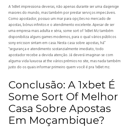
A 1xBet impressiona deveras, não apenas durante ser uma dasjenige
maiores do mundo, mas também por prestar serviços impecáveis.
Como apostador, possuo um mar para opções no mercado de
apostas, bónus infinitos e o atendimento excelente. Apesar de ser
uma empresa mais adulta e séria, some sort of 1xBet Mz também
disponibiliza alguns games modernos, para o qual vários públicos
sony ericsson sintam em casa. Nesta casa sobre apostas, há”
“segurança e atendimento sostanzialmente imediato, todo
apostador recebe a devida atenção. Já deverá imaginar-se com
alguma vida luxuosa at the vários prémios no site, mas nada também
justo do os quais informar primeiro quem você é pra 1xBet mz.
Conclusão: A 1xbet É
Some Sort Of Melhor
Casa Sobre Apostas
Em Moçambique?