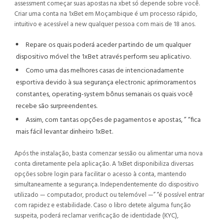
assessment começar suas apostas na xbet só depende sobre você.
Criar uma conta na 1xBet em Moçambique é um processo rápido,
intuitivo e acessível a new qualquer pessoa com mais de 18 anos.
Repare os quais poderá aceder partindo de um qualquer
dispositivo móvel the 1xBet através perform seu aplicativo.
Como uma das melhores casas de intencionadamente
esportiva devido à sua segurança electronic aprimoramentos
constantes, operating-system bônus semanais os quais você
recebe são surpreendentes.
Assim, com tantas opções de pagamentos e apostas, ” “fica
mais fácil levantar dinheiro 1xBet.
Após the instalação, basta comenzar sessão ou alimentar uma nova
conta diretamente pela aplicação. A 1xBet disponibiliza diversas
opções sobre login para facilitar o acesso à conta, mantendo
simultaneamente a segurança. Independentemente do dispositivo
utilizado — computador, product ou telemóvel —” “é possível entrar
com rapidez e estabilidade. Caso o libro detete alguma função
suspeita, poderá reclamar verificação de identidade (KYC),