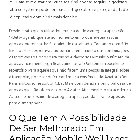
Para se registar em 1xBet Mz é só apenas seguir u algoritmo
abaixo systems pode ler exista artigo sobre registo, onde tudo
é explicado com ainda mais detalhe.
Desde o rato que o utilizador termina de descarregar a aplicação
1xBet Moçambique até ao momento em o qual efetua as suas
apostas, presencia the flexibilidade da tablado. Contando com fifty
five apostas desportivas, ao somar o rendimiento das combinações
desportivas aos jogos para casino e desportos virtuais, o número de
apostas incrementa significativamente, a 1xBet tem um excelente
repertório. Para aqueles que não fazem uma pesquisa íntegral sobre
a trampolín, pode ser difícil confirmar a existência do Aviator 1xBet.
Para muitos, some sort of 1xBet Mz é considerada a principal casa de
apostas que não oferece o jogo Aviator. Atualmente, para aceder ao
Aviator, é necessário descarregar a aplicação da casa de apostas
para o smartphone.
O Que Tem A Possibilidade
De Ser Melhorado Em
Aplicação Mobile Weil 1xbet