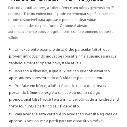
Para novos utilizadores, a 1xBet oferece um bónus generoso no 1º
depósito. Este incentivo inicial pode incrementar significativamente
o forte disponível para apostas e permitir testear várias
funcionalidades da plataforma. O bónus é ativado
automaticamente após o registo assim como o primeiro depósito
válido.
Um excelente exemplo disso é the particular 1xBet, que
provém introduzindo inovações pra atrair mais usuários para sua
tablado e manter operating-system atuais.
Voltado à diversão, u que a 1xBet não quer observar são
apostadores apresentando dificuldades para ganharem.
Por falar em bônus, a 1xBet é uma locuinta de apostas
possuindo bônus de resgisto em que ao usar o código
promocional 1xBet você terá um incrível bônus de a hundred and
forty four USD a partir do seu 1º depósito.
Para aceder a esta versão é só aceder ao website ag casa de
apostas 1xbet. co. mz a partir para um dispositivo móvel.