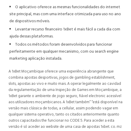
O aplicativo oferece as mesmas funcionalidades do internet
site principal, mas com uma interface otimizada para uso no ano
de dispositivos móveis.
Levantar recurso financeiro 1xBet é mais fácil a cada dia com
ajuda dessas plataformas.
Todos os métodos foram desenvolvidos para funcionar
perfeitamente em qualquer mecanismo, com ou search engine
marketing aplicação instalada.
A 1xBet Moçambique oferece uma experiência abrangente que
combina apostas desportivas, jogos de gambling establishment,
slots, apostas ao vivo e muito mais. A operar legalmente ao cavidad
da regulamentação de uma Inspeção de Games em Moçambique, a
1xBet garante o ambiente de jogo seguro, fiável electronic acessível
aos utilizadores moçambicanos. A 1xBet também” “está disponível na
versão mais clássica de todas, a cellular, assim podendo vagar em
qualquer sistema operativo, tanto os citados anteriormente quanto
outros capacitados the funcionar no CODE 5. Para aceder a esta
versão é só aceder ao website de uma casa de apostas 1xbet. co. mz