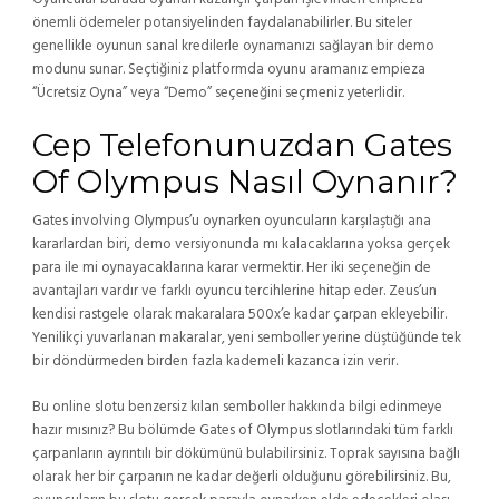
önemli ödemeler potansiyelinden faydalanabilirler. Bu siteler
genellikle oyunun sanal kredilerle oynamanızı sağlayan bir demo
modunu sunar. Seçtiğiniz platformda oyunu aramanız empieza
“Ücretsiz Oyna” veya “Demo” seçeneğini seçmeniz yeterlidir.
Cep Telefonunuzdan Gates
Of Olympus Nasıl Oynanır?
Gates involving Olympus’u oynarken oyuncuların karşılaştığı ana
kararlardan biri, demo versiyonunda mı kalacaklarına yoksa gerçek
para ile mi oynayacaklarına karar vermektir. Her iki seçeneğin de
avantajları vardır ve farklı oyuncu tercihlerine hitap eder. Zeus’un
kendisi rastgele olarak makaralara 500x’e kadar çarpan ekleyebilir.
Yenilikçi yuvarlanan makaralar, yeni semboller yerine düştüğünde tek
bir döndürmeden birden fazla kademeli kazanca izin verir.
Bu online slotu benzersiz kılan semboller hakkında bilgi edinmeye
hazır mısınız? Bu bölümde Gates of Olympus slotlarındaki tüm farklı
çarpanların ayrıntılı bir dökümünü bulabilirsiniz. Toprak sayısına bağlı
olarak her bir çarpanın ne kadar değerli olduğunu görebilirsiniz. Bu,