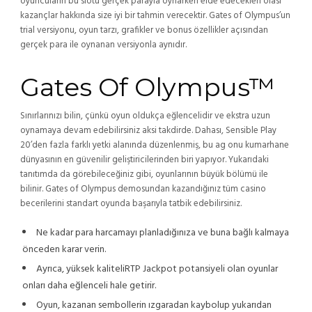
oyuncuların bu slotu gerçek parayla oynarken elde edecekleri olası
kazançlar hakkında size iyi bir tahmin verecektir. Gates of Olympus’un
trial versiyonu, oyun tarzı, grafikler ve bonus özellikler açısından
gerçek para ile oynanan versiyonla aynıdır.
Gates Of Olympus™
Sınırlarınızı bilin, çünkü oyun oldukça eğlencelidir ve ekstra uzun
oynamaya devam edebilirsiniz aksi takdirde. Dahası, Sensible Play
20’den fazla farklı yetki alanında düzenlenmiş, bu ag onu kumarhane
dünyasının en güvenilir geliştiricilerinden biri yapıyor. Yukarıdaki
tanıtımda da görebileceğiniz gibi, oyunlarının büyük bölümü ile
bilinir. Gates of Olympus demosundan kazandığınız tüm casino
becerilerini standart oyunda başarıyla tatbik edebilirsiniz.
Ne kadar para harcamayı planladığınıza ve buna bağlı kalmaya
önceden karar verin.
Ayrıca, yüksek kaliteliRTP Jackpot potansiyeli olan oyunlar
onları daha eğlenceli hale getirir.
Oyun, kazanan sembollerin ızgaradan kaybolup yukarıdan