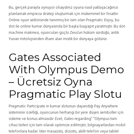
Bu, gerçek parayla oynuyor olsaydınız oyuna nasıl yaklaşacağınızı
planlamak empieza strateji oluşturmak için mükemmel bir fırsattır.
Online oyun sektöründe tanınmış bir isim olan Pragmatic Enjoy, bu
slot ile online kumar dünyasında bir başka başyapıt yaratmıştır. Bu slot
machine makinesi, oyuncuları güçlü Zeus’un hüküm sürdüğü, antik
Yunan mitolojisinden ilham alan mistik bir dünyaya götürür.
Gates Associated
With Olympus Demo
– Ücretsiz Oyna
Pragmatic Play Slotu
Pragmatic Participate in kumar slotunun dayandığı Pay Anywhere
sisteminin özelliği, oyuncunun herhangi bir yere düşen semboller için
ödeme ve bonus almasıdır. Evet, Gates regarding” “Olympus tüm
cihaz türleri için tam olarak optimize edilmiştir, bilgisayarlardan mobil
telefonlara kadar. İster masaüstü, dizüstü, akıllı telefon veya tablet