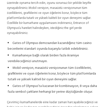
üzerinde oynama tercih edin, oyunu sorunsuz bir şekilde keyifle
oynayabilirsiniz. Mobil versiyon, masaüstü versiyonunun tüm
özelliklerini, grafiklerini ve oyun öğelerini korur, böylece tüm
platformlarda tutarlı ve yüksek kaliteli bir oyun deneyimi sağlar.
Özellikle bir kumarhane uygulamasını indirirseniz, Entrance of
Olympus’u hareket halindeyken, istediğiniz the girl yerde
oynayabilirsiniz.
Gates of Olympus demosundan kazandığınız tüm casino
becerilerini standart oyunda başarıyla tatbik edebilirsiniz.
Kumarhaneye bağlı olarak birden fazla ikramiye
verebileceğimizi unutmayın.
Mobil versiyon, masaüstü versiyonunun tüm özelliklerini,
grafiklerini ve oyun öğelerini korur, böylece tüm platformlarda
tutarlı ve yüksek kaliteli bir oyun deneyimi sağlar.
Gates of Olympus’ta kazanan bir kombinasyon, 8 veya daha
fazla sembol çarkların herhangi bir yerine düştüğünde oluşur.
Çevrimiçi kumarhanelerde eine kadar zaman harcayabileceğinizi ve