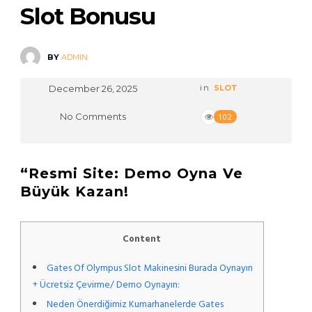
Slot Bonusu
BY
ADMIN
December 26, 2025
in
SLOT
No Comments
102
“Resmi Site: Demo Oyna Ve
Büyük Kazan!
Content
Gates Of Olympus Slot Makinesini Burada Oynayın
+ Ücretsiz Çevirme/ Demo Oynayın:
Neden Önerdiğimiz Kumarhanelerde Gates