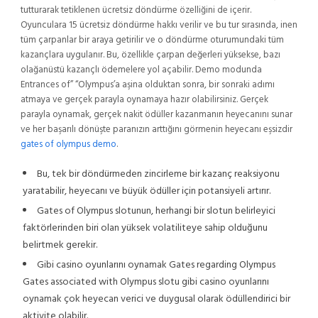
tutturarak tetiklenen ücretsiz döndürme özelliğini de içerir.
Oyunculara 15 ücretsiz döndürme hakkı verilir ve bu tur sırasında, inen
tüm çarpanlar bir araya getirilir ve o döndürme oturumundaki tüm
kazançlara uygulanır. Bu, özellikle çarpan değerleri yüksekse, bazı
olağanüstü kazançlı ödemelere yol açabilir. Demo modunda
Entrances of” “Olympus’a aşina olduktan sonra, bir sonraki adımı
atmaya ve gerçek parayla oynamaya hazır olabilirsiniz. Gerçek
parayla oynamak, gerçek nakit ödüller kazanmanın heyecanını sunar
ve her başarılı dönüşte paranızın arttığını görmenin heyecanı eşsizdir
gates of olympus demo
.
Bu, tek bir döndürmeden zincirleme bir kazanç reaksiyonu
yaratabilir, heyecanı ve büyük ödüller için potansiyeli artırır.
Gates of Olympus slotunun, herhangi bir slotun belirleyici
faktörlerinden biri olan yüksek volatiliteye sahip olduğunu
belirtmek gerekir.
Gibi casino oyunlarını oynamak Gates regarding Olympus
Gates associated with Olympus slotu gibi casino oyunlarını
oynamak çok heyecan verici ve duygusal olarak ödüllendirici bir
aktivite olabilir.