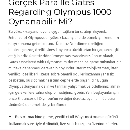
Gerçek Para Ile Gates
Regarding Olympus 1000
Oynanabilir Mi?
Bu yüksek varyanslı oyuna uygun sağlam bir strateji izleyerek,
Entrance of Olympus’den yüksek kazançlar elde etmek için kendinizi
en iyi konuma getirebilirsiniz. Ücretsiz Döndürme özelliğini
tetiklediğinizde, özellik süresi boyunca sürekli artan bir çarpanın eşlik
ettiği bir dizi ücretsiz döndürmeye başlayacaksınız. Sonuç olarak,
Gates associated with Olympus tüm slot machine game tutkunları için
mutlaka denenmesi gereken bir oyundur. İster mitolojik teması, ister
yenilikçi özellikleri, isterse sobre önemli ödüller kazanma şansı sizi
cezbetsin, bu slot makinesi tüm cephelerde başarılıdır. Bugün
Olympus dünyasına dalın ve tanrıları yatıştırmak ve ödüllerinizi almak
için gerekenlere sahip olup olmadığınızı görün. Yeni başlayanlar için
önce Entrances of Olympus’un ve diğer ücretsiz oyunların ücretsiz
sürümünü denemek de iyi bir fikirdir.
Bu slot machine game, yenilikçi All Ways motorunun gücünü
kullanmak suretiyle 6 silindirli, five sıralı bir ızgara üzerinde ilerler.