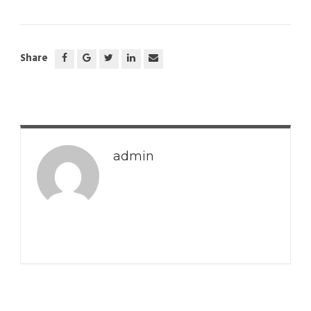
Share
admin