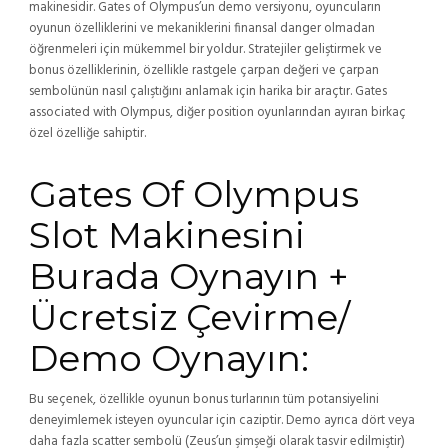
makinesidir. Gates of Olympus’un demo versiyonu, oyuncuların
oyunun özelliklerini ve mekaniklerini finansal danger olmadan
öğrenmeleri için mükemmel bir yoldur. Stratejiler geliştirmek ve
bonus özelliklerinin, özellikle rastgele çarpan değeri ve çarpan
sembolünün nasıl çalıştığını anlamak için harika bir araçtır. Gates
associated with Olympus, diğer position oyunlarından ayıran birkaç
özel özelliğe sahiptir.
Gates Of Olympus
Slot Makinesini
Burada Oynayın +
Ücretsiz Çevirme/
Demo Oynayın:
Bu seçenek, özellikle oyunun bonus turlarının tüm potansiyelini
deneyimlemek isteyen oyuncular için caziptir. Demo ayrıca dört veya
daha fazla scatter sembolü (Zeus’un şimşeği olarak tasvir edilmiştir)