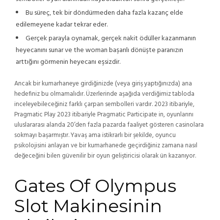
Bu süreç, tek bir döndürmeden daha fazla kazanç elde
edilemeyene kadar tekrar eder.
Gerçek parayla oynamak, gerçek nakit ödüller kazanmanın
heyecanını sunar ve the woman başarılı dönüşte paranızın
arttığını görmenin heyecanı eşsizdir.
Ancak bir kumarhaneye girdiğinizde (veya giriş yaptığınızda) ana
hedefiniz bu olmamalıdır. Üzerlerinde aşağıda verdiğimiz tabloda
inceleyebileceğiniz farklı çarpan sembolleri vardır. 2023 itibariyle,
Pragmatic Play 2023 itibariyle Pragmatic Participate in, oyunlarını
uluslararası alanda 20’den fazla pazarda faaliyet gösteren casinolara
sokmayı başarmıştır. Yavaş ama istikrarlı bir şekilde, oyuncu
psikolojisini anlayan ve bir kumarhanede geçirdiğiniz zamana nasıl
değeceğini bilen güvenilir bir oyun geliştiricisi olarak ün kazanıyor.
Gates Of Olympus
Slot Makinesinin