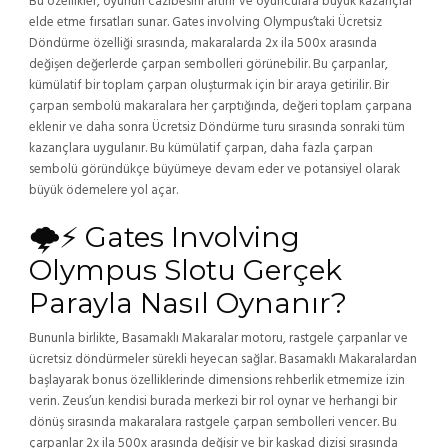
Bu özellikler, oyunun cazibesini artırır ve oyunculara büyük kazançlar
elde etme fırsatları sunar. Gates involving Olympus’taki Ücretsiz
Döndürme özelliği sırasında, makaralarda 2x ila 500x arasında
değişen değerlerde çarpan sembolleri görünebilir. Bu çarpanlar,
kümülatif bir toplam çarpan oluşturmak için bir araya getirilir. Bir
çarpan sembolü makaralara her çarptığında, değeri toplam çarpana
eklenir ve daha sonra Ücretsiz Döndürme turu sırasında sonraki tüm
kazançlara uygulanır. Bu kümülatif çarpan, daha fazla çarpan
sembolü göründükçe büyümeye devam eder ve potansiyel olarak
büyük ödemelere yol açar.
🌩⚡️ Gates Involving
Olympus Slotu Gerçek
Parayla Nasıl Oynanır?
Bununla birlikte, Basamaklı Makaralar motoru, rastgele çarpanlar ve
ücretsiz döndürmeler sürekli heyecan sağlar. Basamaklı Makaralardan
başlayarak bonus özelliklerinde dimensions rehberlik etmemize izin
verin. Zeus’un kendisi burada merkezi bir rol oynar ve herhangi bir
dönüş sırasında makaralara rastgele çarpan sembolleri vencer. Bu
çarpanlar 2x ila 500x arasında değişir ve bir kaskad dizisi sırasında