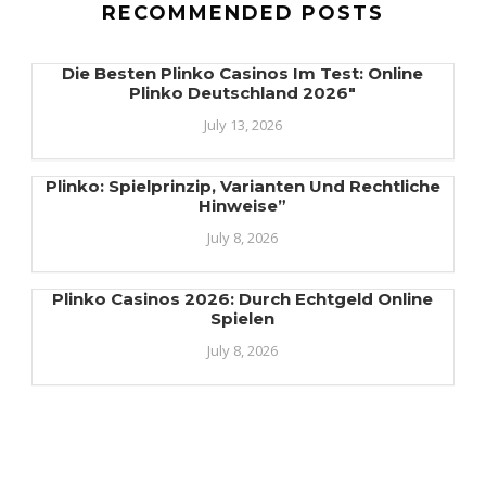
RECOMMENDED POSTS
Die Besten Plinko Casinos Im Test: Online
Plinko Deutschland 2026″
July 13, 2026
Plinko: Spielprinzip, Varianten Und Rechtliche
Hinweise”
July 8, 2026
Plinko Casinos 2026: Durch Echtgeld Online
Spielen
July 8, 2026