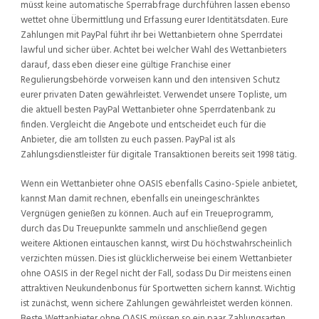
müsst keine automatische Sperrabfrage durchführen lassen ebenso
wettet ohne Übermittlung und Erfassung eurer Identitätsdaten. Eure
Zahlungen mit PayPal führt ihr bei Wettanbietern ohne Sperrdatei
lawful und sicher über. Achtet bei welcher Wahl des Wettanbieters
darauf, dass eben dieser eine gültige Franchise einer
Regulierungsbehörde vorweisen kann und den intensiven Schutz
eurer privaten Daten gewährleistet. Verwendet unsere Topliste, um
die aktuell besten PayPal Wettanbieter ohne Sperrdatenbank zu
finden. Vergleicht die Angebote und entscheidet euch für die
Anbieter, die am tollsten zu euch passen. PayPal ist als
Zahlungsdienstleister für digitale Transaktionen bereits seit 1998 tätig.
Wenn ein Wettanbieter ohne OASIS ebenfalls Casino-Spiele anbietet,
kannst Man damit rechnen, ebenfalls ein uneingeschränktes
Vergnügen genießen zu können. Auch auf ein Treueprogramm,
durch das Du Treuepunkte sammeln und anschließend gegen
weitere Aktionen eintauschen kannst, wirst Du höchstwahrscheinlich
verzichten müssen. Dies ist glücklicherweise bei einem Wettanbieter
ohne OASIS in der Regel nicht der Fall, sodass Du Dir meistens einen
attraktiven Neukundenbonus für Sportwetten sichern kannst. Wichtig
ist zunächst, wenn sichere Zahlungen gewährleistet werden können.
Beste Wettanbieter ohne OASIS müssen so ein paar Zahlungsarten