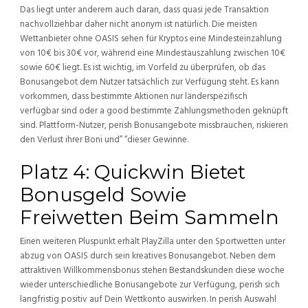
Das liegt unter anderem auch daran, dass quasi jede Transaktion
nachvollziehbar daher nicht anonym ist natürlich. Die meisten
Wettanbieter ohne OASIS sehen für Kryptos eine Mindesteinzahlung
von 10€ bis 30€ vor, während eine Mindestauszahlung zwischen 10€
sowie 60€ liegt. Es ist wichtig, im Vorfeld zu überprüfen, ob das
Bonusangebot dem Nutzer tatsächlich zur Verfügung steht. Es kann
vorkommen, dass bestimmte Aktionen nur länderspezifisch
verfügbar sind oder a good bestimmte Zahlungsmethoden geknüpft
sind. Plattform-Nutzer, perish Bonusangebote missbrauchen, riskieren
den Verlust ihrer Boni und” “dieser Gewinne.
Platz 4: Quickwin Bietet
Bonusgeld Sowie
Freiwetten Beim Sammeln
Einen weiteren Pluspunkt erhält PlayZilla unter den Sportwetten unter
abzug von OASIS durch sein kreatives Bonusangebot. Neben dem
attraktiven Willkommensbonus stehen Bestandskunden diese woche
wieder unterschiedliche Bonusangebote zur Verfügung, perish sich
langfristig positiv auf Dein Wettkonto auswirken. In perish Auswahl