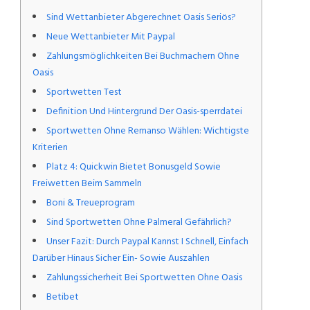
Sind Wettanbieter Abgerechnet Oasis Seriös?
Neue Wettanbieter Mit Paypal
Zahlungsmöglichkeiten Bei Buchmachern Ohne
Oasis
Sportwetten Test
Definition Und Hintergrund Der Oasis-sperrdatei
Sportwetten Ohne Remanso Wählen: Wichtigste
Kriterien
Platz 4: Quickwin Bietet Bonusgeld Sowie
Freiwetten Beim Sammeln
Boni & Treueprogram
Sind Sportwetten Ohne Palmeral Gefährlich?
Unser Fazit: Durch Paypal Kannst I Schnell, Einfach
Darüber Hinaus Sicher Ein- Sowie Auszahlen
Zahlungssicherheit Bei Sportwetten Ohne Oasis
Betibet