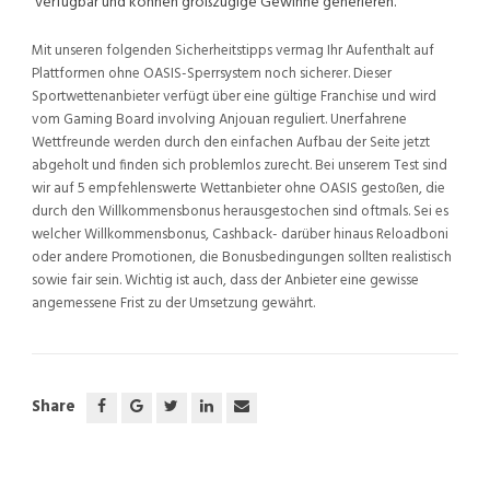
verfügbar und können großzügige Gewinne generieren.
Mit unseren folgenden Sicherheitstipps vermag Ihr Aufenthalt auf
Plattformen ohne OASIS-Sperrsystem noch sicherer. Dieser
Sportwettenanbieter verfügt über eine gültige Franchise und wird
vom Gaming Board involving Anjouan reguliert. Unerfahrene
Wettfreunde werden durch den einfachen Aufbau der Seite jetzt
abgeholt und finden sich problemlos zurecht. Bei unserem Test sind
wir auf 5 empfehlenswerte Wettanbieter ohne OASIS gestoßen, die
durch den Willkommensbonus herausgestochen sind oftmals. Sei es
welcher Willkommensbonus, Cashback- darüber hinaus Reloadboni
oder andere Promotionen, die Bonusbedingungen sollten realistisch
sowie fair sein. Wichtig ist auch, dass der Anbieter eine gewisse
angemessene Frist zu der Umsetzung gewährt.
Share