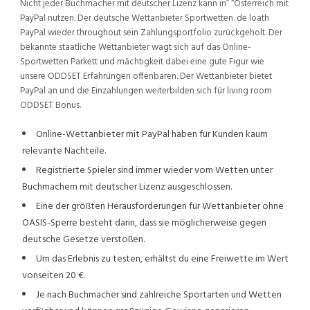
Nicht jeder Buchmacher mit deutscher Lizenz kann in” “Österreich mit
PayPal nutzen. Der deutsche Wettanbieter Sportwetten. de loath
PayPal wieder throughout sein Zahlungsportfolio zurückgeholt. Der
bekannte staatliche Wettanbieter wagt sich auf das Online-
Sportwetten Parkett und mächtigkeit dabei eine gute Figur wie
unsere ODDSET Erfahrungen offenbaren. Der Wettanbieter bietet
PayPal an und die Einzahlungen weiterbilden sich für living room
ODDSET Bonus.
Online-Wettanbieter mit PayPal haben für Kunden kaum
relevante Nachteile.
Registrierte Spieler sind immer wieder vom Wetten unter
Buchmachern mit deutscher Lizenz ausgeschlossen.
Eine der größten Herausforderungen für Wettanbieter ohne
OASIS-Sperre besteht darin, dass sie möglicherweise gegen
deutsche Gesetze verstoßen.
Um das Erlebnis zu testen, erhältst du eine Freiwette im Wert
vonseiten 20 €.
Je nach Buchmacher sind zahlreiche Sportarten und Wetten