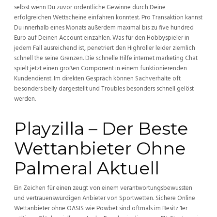
selbst wenn Du zuvor ordentliche Gewinne durch Deine
erfolgreichen Wettscheine einfahren konntest. Pro Transaktion kannst
Du innerhalb eines Monats außerdem maximal bis zu five hundred
Euro auf Deinen Account einzahlen. Was für den Hobbyspieler in
jedem Fall ausreichend ist, penetriert den Highroller leider ziemlich
schnell the seine Grenzen. Die schnelle Hilfe internet marketing Chat
spielt jetzt einen großen Component in einem funktionierenden
Kundendienst. Im direkten Gespräch können Sachverhalte oft
besonders belly dargestellt und Troubles besonders schnell gelöst
werden.
Playzilla – Der Beste
Wettanbieter Ohne
Palmeral Aktuell
Ein Zeichen für einen zeugt von einem verantwortungsbewussten
und vertrauenswürdigen Anbieter von Sportwetten. Sichere Online
Wettanbieter ohne OASIS wie Powbet sind oftmals im Besitz 1er