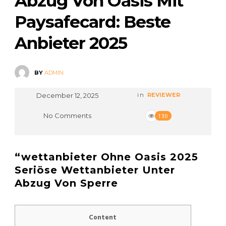
Abzug Von Oasis Mit
Paysafecard: Beste
Anbieter 2025
BY
ADMIN
December 12, 2025
in
REVIEWER
No Comments
130
“wettanbieter Ohne Oasis 2025
Seriöse Wettanbieter Unter
Abzug Von Sperre
Content