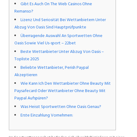
Gibt Es Auch On The Web Casinos Ohne
Remanso?
Lizenz Und Seriosität Bei Wettanbietern Unter
Abzug Von Oasis Sind Hauptprüfpunkte
Überragende Auswahl An Sportwetten Ohne
Oasis Sowie Viel Us-sport – 22bet
Beste Wettanbieter Unter Abzug Von Oasis –
Topliste 2025
Beliebte Wettanbieter, Perish Paypal
Akzeptieren
Wie Kann Ich Den Wettanbieter Ohne Beauty Mit
Paysafecard Oder Wettanbieter Ohne Beauty Mit
Paypal Aufspüren?
Was Heisst Sportwetten Ohne Oasis Genau?
Erste Einzahlung Vornehmen: