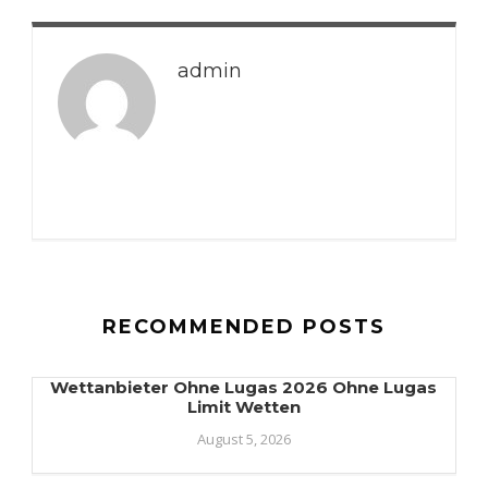
admin
RECOMMENDED POSTS
Wettanbieter Ohne Lugas 2026 Ohne Lugas
Limit Wetten
August 5, 2026