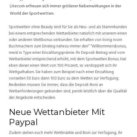
Litecoin erfreuen sich immer größerer Nebenwirkungen in der
World der Sportwetten.
Sportwetten ohne Beauty sind für Sie als Neu- und als Stammkunden
bei einem entsprechenden Wettanbieter natürlich mit unserem einen
oder anderen Wettbonus verbunden. Sie erhalten von living room
Buchmachern zum Einstieg nahezu immer den” “Willkommensbonus,
meist in Type einer Einzahlungsprämie. Ihr Deposit-Betrag wird vom
Wettanbieter entsprechend erhöht, mit dem Sportwetten Bonus. Hat
eben dieser einen Wert von 100 Prozent, so verdoppelt sich ihr
Wettguthaben. Sie haben zum Beispiel nach einer Einzahlung
vonseiten 50 Euro dann 100 Euro zu dem Wetten zur Verfügung.
Bedenken müssen Sie immer, dass die Deposit-Boni an
Wettanforderungen gebunden sind, perish letztlich über die Qualität
der Angebote entscheiden.
Neue Wettanbieter Mit
Paypal
Zudem stehen euch mehr Wettmärkte und Boni zur Verfügung, ihr