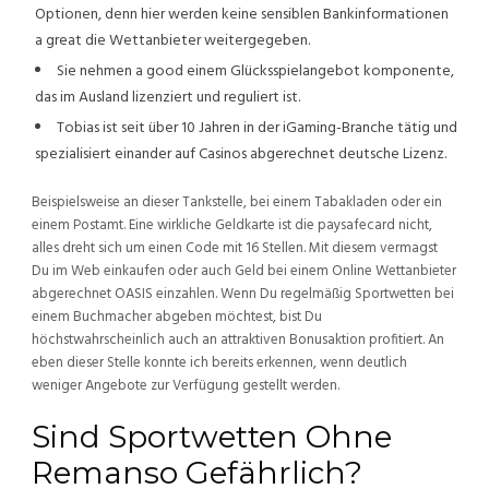
Optionen, denn hier werden keine sensiblen Bankinformationen
a great die Wettanbieter weitergegeben.
Sie nehmen a good einem Glücksspielangebot komponente,
das im Ausland lizenziert und reguliert ist.
Tobias ist seit über 10 Jahren in der iGaming-Branche tätig und
spezialisiert einander auf Casinos abgerechnet deutsche Lizenz.
Beispielsweise an dieser Tankstelle, bei einem Tabakladen oder ein
einem Postamt. Eine wirkliche Geldkarte ist die paysafecard nicht,
alles dreht sich um einen Code mit 16 Stellen. Mit diesem vermagst
Du im Web einkaufen oder auch Geld bei einem Online Wettanbieter
abgerechnet OASIS einzahlen. Wenn Du regelmäßig Sportwetten bei
einem Buchmacher abgeben möchtest, bist Du
höchstwahrscheinlich auch an attraktiven Bonusaktion profitiert. An
eben dieser Stelle konnte ich bereits erkennen, wenn deutlich
weniger Angebote zur Verfügung gestellt werden.
Sind Sportwetten Ohne
Remanso Gefährlich?