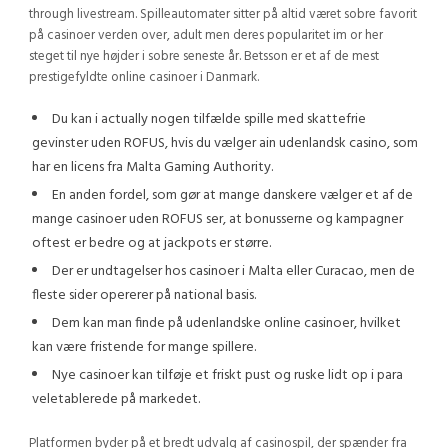
through livestream. Spilleautomater sitter på altid været sobre favorit
på casinoer verden over, adult men deres popularitet im or her
steget til nye højder i sobre seneste år. Betsson er et af de mest
prestigefyldte online casinoer i Danmark.
Du kan i actually nogen tilfælde spille med skattefrie
gevinster uden ROFUS, hvis du vælger ain udenlandsk casino, som
har en licens fra Malta Gaming Authority.
En anden fordel, som gør at mange danskere vælger et af de
mange casinoer uden ROFUS ser, at bonusserne og kampagner
oftest er bedre og at jackpots er større.
Der er undtagelser hos casinoer i Malta eller Curacao, men de
fleste sider opererer på national basis.
Dem kan man finde på udenlandske online casinoer, hvilket
kan være fristende for mange spillere.
Nye casinoer kan tilføje et friskt pust og ruske lidt op i para
veletablerede på markedet.
Platformen byder på et bredt udvalg af casinospil, der spænder fra