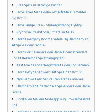
Free Spins Til Naturlige Kunder
Hvor Bliver Man Udelukket, Når Male Tilmelder
Sig Rofus?
Hvor Længe Er En Rofus-registrering Gyldig?
Kryptovaluta (bitcoin, Ethereum M Fl )
Hvad Emergeny Room Fordele Og Ulemper Ved
At Spille Uden” “rofus?
Hvad Gør Casinoer Uden Dansk Licens Intended
For At Bekæmpe Spilafhængighed?
Test Nye Casinoer Registreret Uden For Danmark
Hvad Betyder Ansvarsfuldt Spil Uden Rofus?
Nye Danske Casinoer Vs Etablerede Casinoer
Ulemper Ved Udenlandske Spillesider Uden Dansk
Licens
Forskellen Mellem Mobilapps Og Browserbaseret
Spil