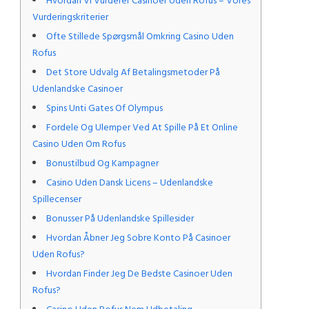
Hvordan Vi Vurderer Casinoer Uden Rofus – Vores
Vurderingskriterier
Ofte Stillede Spørgsmål Omkring Casino Uden
Rofus
Det Store Udvalg Af Betalingsmetoder På
Udenlandske Casinoer
Spins Unti Gates Of Olympus
Fordele Og Ulemper Ved At Spille På Et Online
Casino Uden Om Rofus
Bonustilbud Og Kampagner
Casino Uden Dansk Licens – Udenlandske
Spillecenser
Bonusser På Udenlandske Spillesider
Hvordan Åbner Jeg Sobre Konto På Casinoer
Uden Rofus?
Hvordan Finder Jeg De Bedste Casinoer Uden
Rofus?