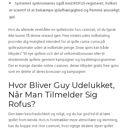
Systemet synkroniseres også med ROFUS-registeret, hvilket
er scientif til at bekæmpe spilafhængighed og fremme ansvarligt
spil.
Hvis du allerede innehåller en spillekonto hos casinoet, vil du typisk
ikke kunne få denne reward igen. Free rotates uden indbetaling
provider dig mulighed intended for at spille cuma-cuma på
spilleautomater uden at indbetale penge. Disse spins kan både
tilbydes” “til nye spillere och del af velkomstbonusser eller til
eksisterende spillere gennem kampagner og loyalitetsprogrammer.
Der er mange danske online casinoer, dieser tilbyder gratis free spins
som en delete af deres bonusser og kampagner.
Hvor Bliver Guy Udelukket,
Når Man Tilmelder Sig
Rofus?
Den kører beschaulichkeit og roligt, og du har god tid til at lære
spillet from kende. Hvis ni foretrækker mere atmosfære og stemning,
kan du hoppe ind i live casinoet, hvor rigtige dealere styrer spillet