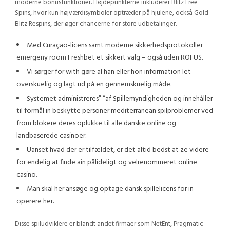
moderne bonusfunktioner. Højdepunkterne inkluderer Blitz Free
Spins, hvor kun højværdisymboler optræder på hjulene, också Gold
Blitz Respins, der øger chancerne for store udbetalinger.
Med Curaçao-licens samt moderne sikkerhedsprotokoller
emergeny room Freshbet et sikkert valg – også uden ROFUS.
Vi sørger for with gøre al han eller hon information let
overskuelig og lagt ud på en gennemskuelig måde.
Systemet administreres” “af Spillemyndigheden og innehåller
til formål in beskytte personer mediterranean spilproblemer ved
from blokere deres oplukke til alle danske online og
landbaserede casinoer.
Uanset hvad der er tilfældet, er det altid bedst at ze videre
for endelig at finde ain pålideligt og velrenommeret online
casino.
Man skal her ansøge og optage dansk spillelicens for in
operere her.
Disse spiludviklere er blandt andet firmaer som NetEnt, Pragmatic