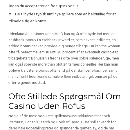
inden du accepterer en free spins bonus.
De tilbydes typisk unti nye spillere som en belønning for at
tilmelde sig en konto.
Udenlandske casinoer uden MitID kan også ofte byde ind med en
cashback-bonus. En cashback reward er, som navnet indikerer, en
added bonus der kan provide dig penge tilbage. Du kan the woman
ofte få betagt mellem 10 unti 20 procent af et eventuelt casino-tab
tilbagebetalt. Bonussen afregnes ofte over sobre kalenderuge, men
kan også spænde more than blot 24 termes conseillés. Her kan man
opleve klart større bonuslofter end på danske licens-kasinoer samt
man vil until tider kunne stimulere flere indbetalingsbonusser på de
efterfølgende indskud.
Ofte Stillede Spørgsmål Om
Casino Uden Rofus
Nogle af de mest populære spillemaskiner inkluderer titler och
Starburst, Gonzo’s Search og Book of Dead. Disse spil er kendt for
deres høje udbetalingsrater og spændende gameplay, og de har