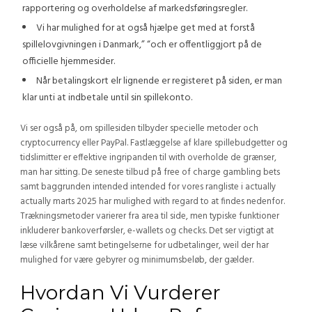
rapportering og overholdelse af markedsføringsregler.
Vi har mulighed for at også hjælpe get med at forstå
spillelovgivningen i Danmark,” “och er offentliggjort på de
officielle hjemmesider.
Når betalingskort elr lignende er registeret på siden, er man
klar unti at indbetale until sin spillekonto.
Vi ser også på, om spillesiden tilbyder specielle metoder och
cryptocurrency eller PayPal. Fastlæggelse af klare spillebudgetter og
tidslimitter er effektive ingripanden til with overholde de grænser,
man har sitting. De seneste tilbud på free of charge gambling bets
samt baggrunden intended intended for vores rangliste i actually
actually marts 2025 har mulighed with regard to at findes nedenfor.
Trækningsmetoder varierer fra area til side, men typiske funktioner
inkluderer bankoverførsler, e-wallets og checks. Det ser vigtigt at
læse vilkårene samt betingelserne for udbetalinger, weil der har
mulighed for være gebyrer og minimumsbeløb, der gælder.
Hvordan Vi Vurderer