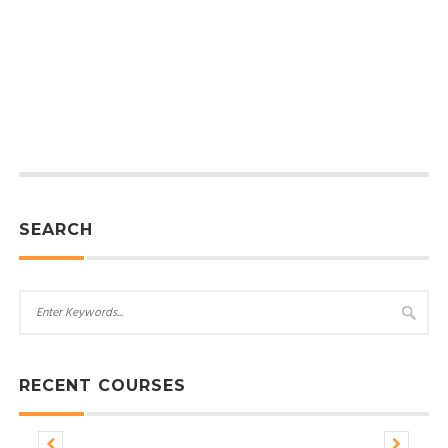
SEARCH
RECENT COURSES