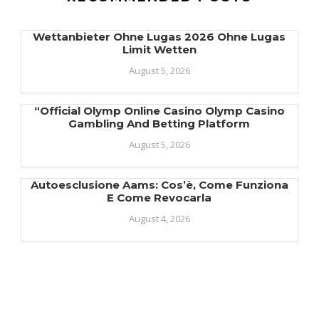
Wettanbieter Ohne Lugas 2026 Ohne Lugas
Limit Wetten
August 5, 2026
“Official Olymp Online Casino Olymp Casino
Gambling And Betting Platform
August 5, 2026
Autoesclusione Aams: Cos’è, Come Funziona
E Come Revocarla
August 4, 2026