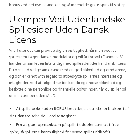
bonus ved det nye casino kan også indeholde gratis spins til slot-spil.
Ulemper Ved Udenlandske
Spillesider Uden Dansk
Licens
Vi diffuser det kan provide dig en vis tryghed, når man ved, at
spillesiden følger danske modulator og vilkår for spil i Danmark. Vi
har derfor samlet en liste til dig med spillesider, der har dansk licens.
Du bør altid vælge ain casino med en god sikkerhed og omdømme,
og och er kendt with regard to at beskytte spillernes interesser og
rettigheder. Ved at følge disse trin kan du øge noise sikkerhed og
beskytte dine personlige og finansielle oplysninger, når du spiller på
online casinoer uden MitID.
At spille poker uden ROFUS betyder, at du ikke er blokeret af
det danske selvudelukkelsesregister.
For at gøre opmærksom på spillet uddeler casinoet free
spins, så spillerne har mulighed for prøve spillet risikofrit.