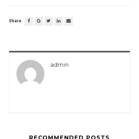
Share
admin
RECOMMENDED POSTS