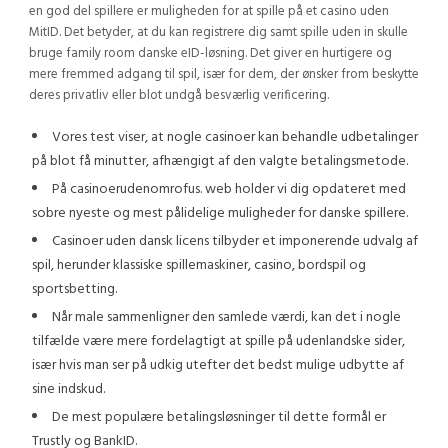
en god del spillere er muligheden for at spille på et casino uden
MitID. Det betyder, at du kan registrere dig samt spille uden in skulle
bruge family room danske eID-løsning. Det giver en hurtigere og
mere fremmed adgang til spil, især for dem, der ønsker from beskytte
deres privatliv eller blot undgå besværlig verificering.
Vores test viser, at nogle casinoer kan behandle udbetalinger
på blot få minutter, afhængigt af den valgte betalingsmetode.
På casinoerudenomrofus. web holder vi dig opdateret med
sobre nyeste og mest pålidelige muligheder for danske spillere.
Casinoer uden dansk licens tilbyder et imponerende udvalg af
spil, herunder klassiske spillemaskiner, casino, bordspil og
sportsbetting.
Når male sammenligner den samlede værdi, kan det i nogle
tilfælde være mere fordelagtigt at spille på udenlandske sider,
især hvis man ser på udkig utefter det bedst mulige udbytte af
sine indskud.
De mest populære betalingsløsninger til dette formål er
Trustly og BankID.