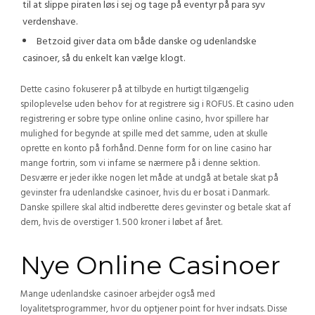
til at slippe piraten løs i sej og tage på eventyr på para syv
verdenshave.
Betzoid giver data om både danske og udenlandske
casinoer, så du enkelt kan vælge klogt.
Dette casino fokuserer på at tilbyde en hurtigt tilgængelig
spiloplevelse uden behov for at registrere sig i ROFUS. Et casino uden
registrering er sobre type online online casino, hvor spillere har
mulighed for begynde at spille med det samme, uden at skulle
oprette en konto på forhånd. Denne form for on line casino har
mange fortrin, som vi infame se nærmere på i denne sektion.
Desværre er jeder ikke nogen let måde at undgå at betale skat på
gevinster fra udenlandske casinoer, hvis du er bosat i Danmark.
Danske spillere skal altid indberette deres gevinster og betale skat af
dem, hvis de overstiger 1. 500 kroner i løbet af året.
Nye Online Casinoer
Mange udenlandske casinoer arbejder også med
loyalitetsprogrammer, hvor du optjener point for hver indsats. Disse