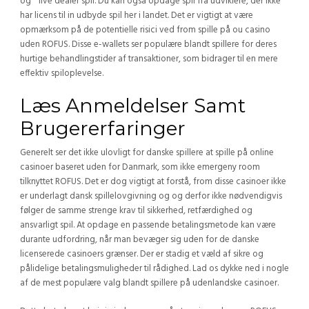
og” “live dealer spil. Du kan også opdage spil fra udviklere, der ikke
har licens til in udbyde spil her i landet. Det er vigtigt at være
opmærksom på de potentielle risici ved from spille på ou casino
uden ROFUS. Disse e-wallets ser populære blandt spillere for deres
hurtige behandlingstider af transaktioner, som bidrager til en mere
effektiv spiloplevelse.
Læs Anmeldelser Samt
Brugererfaringer
Generelt ser det ikke ulovligt for danske spillere at spille på online
casinoer baseret uden for Danmark, som ikke emergeny room
tilknyttet ROFUS. Det er dog vigtigt at forstå, from disse casinoer ikke
er underlagt dansk spillelovgivning og og derfor ikke nødvendigvis
følger de samme strenge krav til sikkerhed, retfærdighed og
ansvarligt spil. At opdage en passende betalingsmetode kan være
durante udfordring, når man bevæger sig uden for de danske
licenserede casinoers grænser. Der er stadig et væld af sikre og
pålidelige betalingsmuligheder til rådighed. Lad os dykke ned i nogle
af de mest populære valg blandt spillere på udenlandske casinoer.