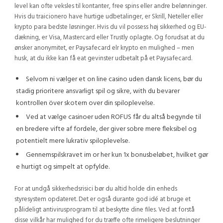
level kan ofte veksles til kontanter, free spins eller andre belønninger.
Hvis du traicionero have hurtige udbetalinger, er Skrill, Neteller eller
krypto para bedste løsninger. Hvis du vil possess høj sikkerhed og EU-
dækning, er Visa, Mastercard eller Trustly oplagte. Og forudsat at du
ønsker anonymitet, er Paysafecard elr krypto en mulighed – men
husk, at du ikke kan få eat gevinster udbetalt på et Paysafecard.
Selvom ni vælger et on line casino uden dansk licens, bør du
stadig prioritere ansvarligt spil og sikre, with du bevarer
kontrollen över skotern over din spiloplevelse.
Ved at vælge casinoer uden ROFUS får du altså begynde til
en bredere vifte af fordele, der giver sobre mere fleksibel og
potentielt mere lukrativ spiloplevelse.
Gennemspilskravet im or her kun 1x bonusbeløbet, hvilket gør
e hurtigt og simpelt at opfylde.
For at undgå sikkerhedsrisici bør du altid holde din enheds
styresystem opdateret. Det er også durante god idé at bruge et
pålideligt antivirusprogram til at beskytte dine files. Ved at forstå
disse vilkår har mulighed for du træffe ofte rimeligere beslutninger