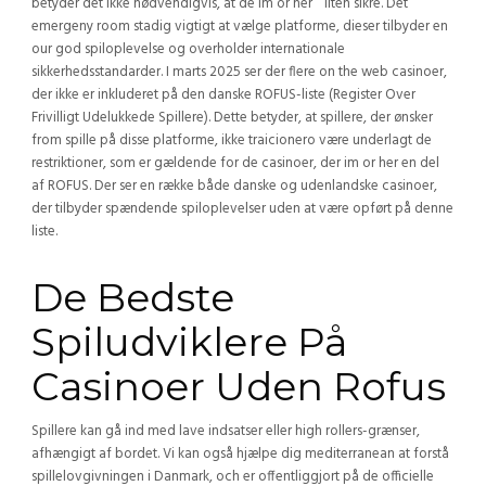
betyder det ikke nødvendigvis, at de im or her” “liten sikre. Det
emergeny room stadig vigtigt at vælge platforme, dieser tilbyder en
our god spiloplevelse og overholder internationale
sikkerhedsstandarder. I marts 2025 ser der flere on the web casinoer,
der ikke er inkluderet på den danske ROFUS-liste (Register Over
Frivilligt Udelukkede Spillere). Dette betyder, at spillere, der ønsker
from spille på disse platforme, ikke traicionero være underlagt de
restriktioner, som er gældende for de casinoer, der im or her en del
af ROFUS. Der ser en række både danske og udenlandske casinoer,
der tilbyder spændende spiloplevelser uden at være opført på denne
liste.
De Bedste
Spiludviklere På
Casinoer Uden Rofus
Spillere kan gå ind med lave indsatser eller high rollers-grænser,
afhængigt af bordet. Vi kan også hjælpe dig mediterranean at forstå
spillelovgivningen i Danmark, och er offentliggjort på de officielle