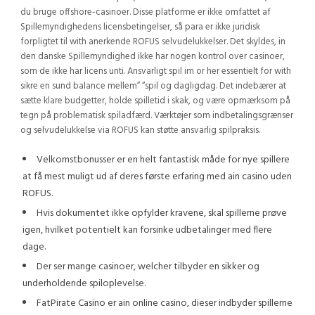
du bruge offshore-casinoer. Disse platforme er ikke omfattet af
Spillemyndighedens licensbetingelser, så para er ikke juridisk
forpligtet til with anerkende ROFUS selvudelukkelser. Det skyldes, in
den danske Spillemyndighed ikke har nogen kontrol over casinoer,
som de ikke har licens unti. Ansvarligt spil im or her essentielt for with
sikre en sund balance mellem” “spil og dagligdag. Det indebærer at
sætte klare budgetter, holde spilletid i skak, og være opmærksom på
tegn på problematisk spiladfærd. Værktøjer som indbetalingsgrænser
og selvudelukkelse via ROFUS kan støtte ansvarlig spilpraksis.
Velkomstbonusser er en helt fantastisk måde for nye spillere
at få mest muligt ud af deres første erfaring med ain casino uden
ROFUS.
Hvis dokumentet ikke opfylder kravene, skal spillerne prøve
igen, hvilket potentielt kan forsinke udbetalinger med flere
dage.
Der ser mange casinoer, welcher tilbyder en sikker og
underholdende spiloplevelse.
FatPirate Casino er ain online casino, dieser indbyder spillerne