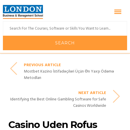
PREVIOUS ARTICLE
Mostbet Kazino İstifadəçiləri Üçün Ən Yaxşı Ödəmə
Metodları
NEXT ARTICLE
Identifying the Best Online Gambling Software for Safe
Casinos Worldwide
Casino Uden Rofus