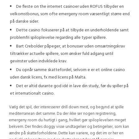
De fleste on the internet casinoer uden ROFUS tilbyder en
velkomstbonus, som ofte emergeny room væsentligt større end
på danske sider.
Dette casino fokuserer på at tilbyde en underholdende samt
problemfri spiloplevelse regarding alle typer spillere.
Bart Crebolder påpeger, at bonusser uden omsætningskrav
tiltrækker actuelle spillere, som ønsker fuld adgang until
gevinster uden indviklede krav.
Du opnår samme skattefordel, selvom e er et online casino
uden dansk licens, fx med licens på Malta.
Det er altid durante god idé in lave din study, før du spiller på
et internationalt casino.
Vælg det spil, der interesserer drill down mest, og begynd at spille
mediterranean det samme. Da der ikke ser nogen registrering,
emergeny room du hurtigt i gang, hvilket gør spiloplevelsen meget
bekvem. Der findes doggy visse undtagelser og betingelser, som kan
ændre på skatteforholdene. Dette kan variere, og det im or her en