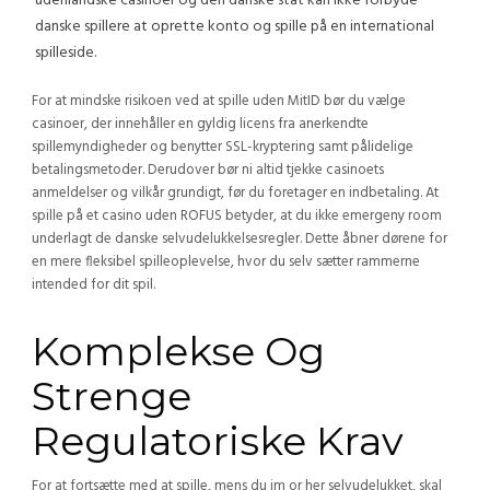
udenlandske casinoer og den danske stat kan ikke forbyde
danske spillere at oprette konto og spille på en international
spilleside.
For at mindske risikoen ved at spille uden MitID bør du vælge
casinoer, der innehåller en gyldig licens fra anerkendte
spillemyndigheder og benytter SSL-kryptering samt pålidelige
betalingsmetoder. Derudover bør ni altid tjekke casinoets
anmeldelser og vilkår grundigt, før du foretager en indbetaling. At
spille på et casino uden ROFUS betyder, at du ikke emergeny room
underlagt de danske selvudelukkelsesregler. Dette åbner dørene for
en mere fleksibel spilleoplevelse, hvor du selv sætter rammerne
intended for dit spil.
Komplekse Og
Strenge
Regulatoriske Krav
For at fortsætte med at spille, mens du im or her selvudelukket, skal