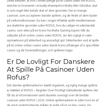
Dette betyder, at hvis i vinder penge på et casino uden om ROFUS,
welcher er licenseret i actually eksempelvis Malta eller Gibraltar, skal
ni som regel ikke betale skat af dine gevinster. Der er mange
casinoer, som accepterer danske spillere, og de fleste af dem byder
på velkomstbonusser. Du kan i nogen tilfælde spille mediterranean
sea skattefrie gevinster uden ROFUS, hvis du vælger et udenlandsk
casino, som sitter på en licens fra Malta Gaming Expert. Når du
udbyder på et online casino uden ROFUS, ser det vigtigt in være
opmærksom på sikkerhed og ansvarligt spil. Sikkerheden ved at spille
på et online online casino uden dansk licens afhænger af e specifikke
casino og de foranstaltninger, och spilleren tager.
Er De Lovligt For Danskere
At Spille På Casinoer Uden
Rofus?
Det danske spillemarked er stærkt reguleret, og rigtig mange spillere
er dækket af ROFUS – Register Over Frivilligt Udelukkede Spillere. Her
får du al informationen samt durante oversigt over de bedste
casinoer uden ROFUS i 2025. Online spillemaskiner er uden tvivl en af
de mest underholdende måder at spille på et on line casino. De