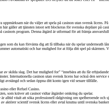
a uppmärksam när du väljer att spela på casinon utan svensk licens. På
är gäller att tjänsten istoot sett blockeras för svenska depilare på cas
på casinots program. Denna åtgärd är utformad för att främja ansvarsfull
ingen som du kan förvänta dig att få tillbaka när du spelar underneath l
ummer automatiskt och har mulighed for at följa ditt spel på skärmen. Viss
usar av skilda slag. Det har mulighed for” “innebära att du får erbjudan
inster. Internationella casinon utan svensk licens har också den service 
lligt avstängd och sedan öppna ditt konto igen vid senare tillfälle.
casino eller Refuel Casino.
en, som kräver att casinot vidtar åtgärder omkring du spelar.
är alltid vitalt att söka professionell rådgivning om spelberoende och sj
v aktörer scientif svensk licens eller avtal knutna until svenska banker