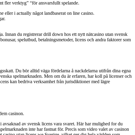
 fler verktyg” “för ansvarsfullt spelande.
 eller i actually något landbaserat on line casino.
ar.
ja. Innan du registrerar drill down hos ett nytt nätcasino utan svensk
öra bonusar, spelutbud, betalningsmetoder, licens och andra faktorer som
skatt. Du bör alltid väga fördelarna å nackdelarna utifrån dina egna
venska spelmarknaden. Men om du är erfaren, har koll på licenser och
icens kan bedriva verksamhet från jurisdiktioner med lägre
v dem casinon.
n i avsaknad av svensk licens vara svaret. Här har mulighed for du
pelmarknaden inte har fastnat för. Precis som video valet av casinon
et casino utan licens we Sverige, vilket ger dig hela världen som