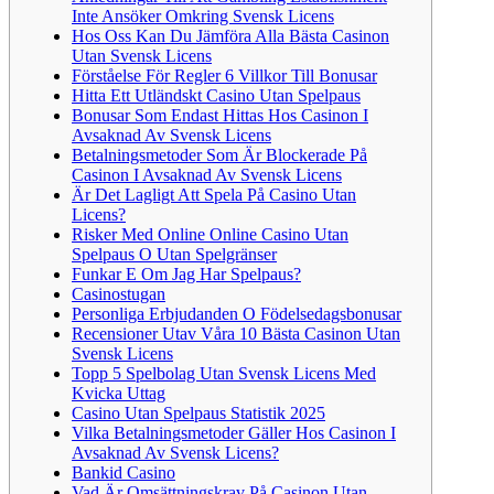
Inte Ansöker Omkring Svensk Licens
Hos Oss Kan Du Jämföra Alla Bästa Casinon
Utan Svensk Licens
Förståelse För Regler 6 Villkor Till Bonusar
Hitta Ett Utländskt Casino Utan Spelpaus
Bonusar Som Endast Hittas Hos Casinon I
Avsaknad Av Svensk Licens
Betalningsmetoder Som Är Blockerade På
Casinon I Avsaknad Av Svensk Licens
Är Det Lagligt Att Spela På Casino Utan
Licens?
Risker Med Online Online Casino Utan
Spelpaus O Utan Spelgränser
Funkar E Om Jag Har Spelpaus?
Casinostugan
Personliga Erbjudanden O Födelsedagsbonusar
Recensioner Utav Våra 10 Bästa Casinon Utan
Svensk Licens
Topp 5 Spelbolag Utan Svensk Licens Med
Kvicka Uttag
Casino Utan Spelpaus Statistik 2025
Vilka Betalningsmetoder Gäller Hos Casinon I
Avsaknad Av Svensk Licens?
Bankid Casino
Vad Är Omsättningskrav På Casinon Utan