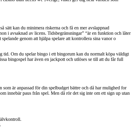
 så sätt kan du minimera riskerna och få en mer avslappnad
inon i avsaknad av licens. Tidsbegränsningar” “är en funktion och låter
t spelande genom att hjälpa spelare att kontrollera sina vanor o
ång tid. Om du spelar bingo i ett bingorum kan du normalt köpa väldigt
a bingospel har även en jackpott och utlöses se till att du får full
den som är anpassad för din spelbudget bättre och då har mulighed for
som innebär paus från spel. Men då rör det sig inte om ett sign up utan
älvkontroll.
.