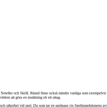
, Neteller och Skrill. Ibland finns också mindre vanliga som exempelvis
blem att göra en insättning elr ett uttag.
och säkerhet vid spel. Du som tar en spelpaus vis Spelinspektionens avst