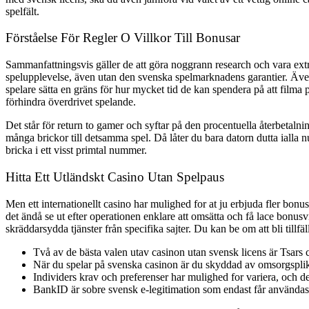
spelfält.
Förståelse För Regler O Villkor Till Bonusar
Sammanfattningsvis gäller de att göra noggrann research och vara extr
spelupplevelse, även utan den svenska spelmarknadens garantier. Även h
spelare sätta en gräns för hur mycket tid de kan spendera på att filma 
förhindra överdrivet spelande.
Det står för return to gamer och syftar på den procentuella återbetaln
många brickor till detsamma spel. Då låter du bara datorn dutta ialla n
bricka i ett visst primtal nummer.
Hitta Ett Utländskt Casino Utan Spelpaus
Men ett internationellt casino har mulighed for at ju erbjuda fler bon
det ändå se ut efter operationen enklare att omsätta och få lace bonusv
skräddarsydda tjänster från specifika sajter. Du kan be om att bli tillfä
Två av de bästa valen utav casinon utan svensk licens är Tsars 
När du spelar på svenska casinon är du skyddad av omsorgsplikt
Individers krav och preferenser har mulighed for variera, och de 
BankID är sobre svensk e-legitimation som endast får användas a