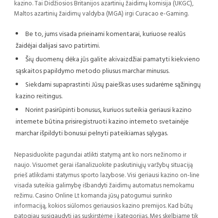
kazino. Tai Didžiosios Britanijos azartinių žaidimų komisija (UKGC),
Maltos azartinių žaidimų valdyba (MGA) irgi Curacao e-Gaming.
Be to, jums visada prieinami komentarai, kuriuose realūs
žaidėjai dalijasi savo patirtimi.
Šių duomenų dėka jūs galite akivaizdžiai pamatyti kiekvieno
sąskaitos papildymo metodo pliusus marchar minusus.
Siekdami supaprastinti Jūsų paieškas uses sudarėme sąžiningų
kazino reitingus.
Norint pasirūpinti bonusus, kuriuos suteikia geriausi kazino
internete būtina prisiregistruoti kazino interneto svetainėje
marchar išpildyti bonusui pelnyti pateikiamas sąlygas.
Nepasiduokite pagundai atlikti statymą ant ko nors nežinomo ir
naujo. Visuomet gerai išanalizuokite paskutiniųjų varžybų situaciją
prieš atlikdami statymus sporto lazybose. Visi geriausi kazino on-line
visada suteikia galimybę išbandyti žaidimų automatus nemokamu
režimu. Casino Online Lt komanda jūsų patogumui surinko
informaciją, kokios siūlomos geriausios kazino premijos. Kad būtų
patogiau susigaudyti jas suskirstėme į kategorijas. Mes skelbiame tik