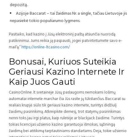
depozitą.
Azijoje Baccarat – tai žaidimas Nr. a single, tačiau Lietuvoje jis
nepasiekė tokio populiarumo lygmens.
Pasitaiko, kad kazino į Jūsų elektroninį paštą atsiunčia nuorodą
patikrinimui. Jums reikia ją paspausti, jogei patvirtintumėte savo e-
mail‘ą.”
https://online-ltcasino.com/
Bonusai, Kuriuos Suteikia
Geriausi Kazino Internete Ir
Kaip Juos Gauti
CasinoOnline. lt svetainėje Jūsų paslaugoms nemokami lošimų
automatai internete marchar čia Jūs rasite jų tūkstančius. Baccarat su
realiais krupjė siūlo tik geriausi kazino internete, turintys didžiulį
žaidimų pasirinkimą. Atkreipkite dėmesį, trot statymų pasirinkimas
nenni toks jau irgi platus, kaip ruletėje ar blackjack žaidime. Turintys
tokias licencijas užsienio kazino garantuoja išmokas, sąžiningą
žaidimą bei atitikimą tarptautiniams standartams. Deja, tokie užsienio