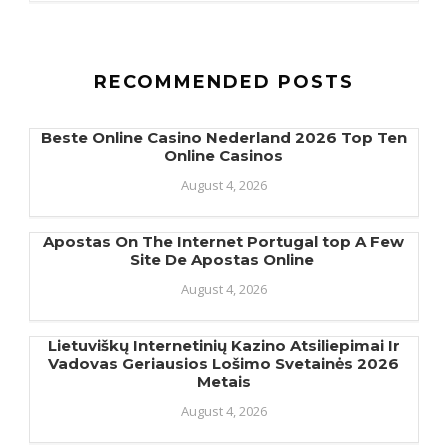
RECOMMENDED POSTS
Beste Online Casino Nederland 2026 Top Ten
Online Casinos
August 4, 2026
Apostas On The Internet Portugal ️top A Few
Site De Apostas Online ️
August 4, 2026
Lietuviškų Internetinių Kazino Atsiliepimai Ir
Vadovas Geriausios Lošimo Svetainės 2026
Metais
August 4, 2026