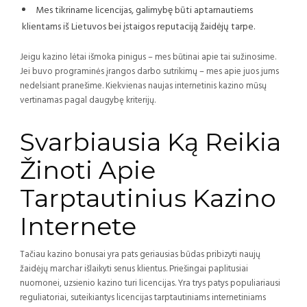
Mes tikriname licencijas, galimybę būti aptarnautiems
klientams iš Lietuvos bei įstaigos reputaciją žaidėjų tarpe.
Jeigu kazino lėtai išmoka pinigus – mes būtinai apie tai sužinosime.
Jei buvo programinės įrangos darbo sutrikimų – mes apie juos jums
nedelsiant pranešime. Kiekvienas naujas internetinis kazino mūsų
vertinamas pagal daugybę kriterijų.
Svarbiausia Ką Reikia
Žinoti Apie
Tarptautinius Kazino
Internete
Tačiau kazino bonusai yra pats geriausias būdas pribizyti naujų
žaidėjų marchar išlaikyti senus klientus. Priešingai paplitusiai
nuomonei, uzsienio kazino turi licencijas. Yra trys patys populiariausi
reguliatoriai, suteikiantys licencijas tarptautiniams internetiniams