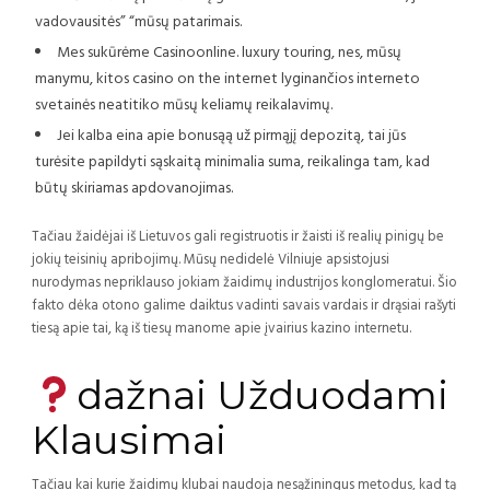
vadovausitės” “mūsų patarimais.
Mes sukūrėme Casinoonline. luxury touring, nes, mūsų
manymu, kitos casino on the internet lyginančios interneto
svetainės neatitiko mūsų keliamų reikalavimų.
Jei kalba eina apie bonusąą už pirmąjį depozitą, tai jūs
turėsite papildyti sąskaitą minimalia suma, reikalinga tam, kad
būtų skiriamas apdovanojimas.
Tačiau žaidėjai iš Lietuvos gali registruotis ir žaisti iš realių pinigų be
jokių teisinių apribojimų. Mūsų nedidelė Vilniuje apsistojusi
nurodymas nepriklauso jokiam žaidimų industrijos konglomeratui. Šio
fakto dėka otono galime daiktus vadinti savais vardais ir drąsiai rašyti
tiesą apie tai, ką iš tiesų manome apie įvairius kazino internetu.
dažnai Užduodami
Klausimai
Tačiau kai kurie žaidimų klubai naudoja nesąžiningus metodus, kad tą