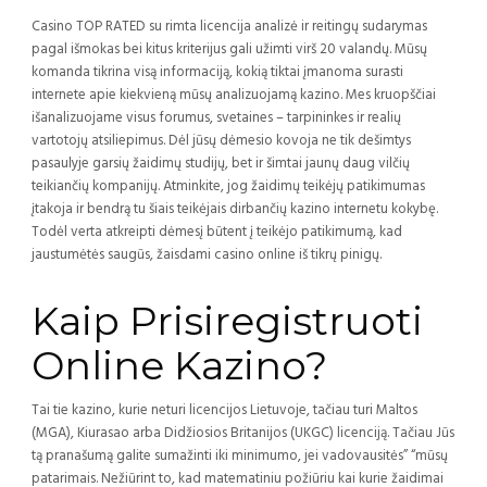
Casino TOP RATED su rimta licencija analizė ir reitingų sudarymas
pagal išmokas bei kitus kriterijus gali užimti virš 20 valandų. Mūsų
komanda tikrina visą informaciją, kokią tiktai įmanoma surasti
internete apie kiekvieną mūsų analizuojamą kazino. Mes kruopščiai
išanalizuojame visus forumus, svetaines – tarpininkes ir realių
vartotojų atsiliepimus. Dėl jūsų dėmesio kovoja ne tik dešimtys
pasaulyje garsių žaidimų studijų, bet ir šimtai jaunų daug vilčių
teikiančių kompanijų. Atminkite, jog žaidimų teikėjų patikimumas
įtakoja ir bendrą tu šiais teikėjais dirbančių kazino internetu kokybę.
Todėl verta atkreipti dėmesį būtent į teikėjo patikimumą, kad
jaustumėtės saugūs, žaisdami casino online iš tikrų pinigų.
Kaip Prisiregistruoti
Online Kazino?
Tai tie kazino, kurie neturi licencijos Lietuvoje, tačiau turi Maltos
(MGA), Kiurasao arba Didžiosios Britanijos (UKGC) licenciją. Tačiau Jūs
tą pranašumą galite sumažinti iki minimumo, jei vadovausitės” “mūsų
patarimais. Nežiūrint to, kad matematiniu požiūriu kai kurie žaidimai