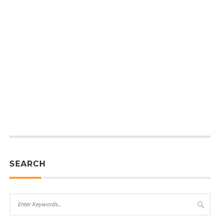
SEARCH