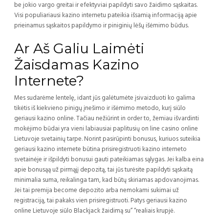
be jokio vargo greitai ir efektyviai papildyti savo žaidimo sąskaitas.
Visi populiariausi kazino internetu pateikia išsamią informaciją apie
prieinamus sąskaitos papildymo ir piniginių lėšų išėmimo būdus.
Ar Aš Galiu Laimėti
Žaisdamas Kazino
Internete?
Mes sudarėme lentelę, idant jūs galėtumėte įsivaizduoti ko galima
tikėtis iš kiekvieno pinigų įnešimo ir išėmimo metodo, kurį siūlo
geriausi kazino online. Tačiau nežiūrint in order to, žemiau išvardinti
mokėjimo būdai yra vieni labiausiai paplitusių on line casino online
Lietuvoje svetainių tarpe. Norint pasirūpinti bonusus, kuriuos suteikia
geriausi kazino internete būtina prisiregistruoti kazino interneto
svetainėje ir išpildyti bonusui gauti pateikiamas sąlygas. Jei kalba eina
apie bonusąą už pirmąjį depozitą, tai jūs turėsite papildyti sąskaitą
minimalia suma, reikalinga tam, kad būtų skiriamas apdovanojimas.
Jei tai premija become depozito arba nemokami sukimai už
registraciją, tai pakaks vien prisiregistruoti. Patys geriausi kazino
online Lietuvoje siūlo Blackjack žaidimą su” “realiais krupjė.