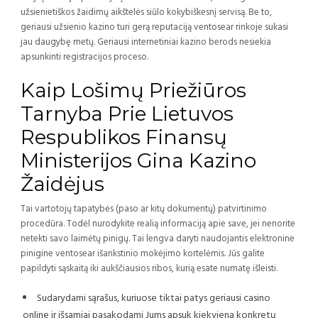
užsienietiškos žaidimų aikštelės siūlo kokybiškesnį servisą. Be to,
geriausi užsienio kazino turi gerą reputaciją ventosear rinkoje sukasi
jau daugybę metų. Geriausi internetiniai kazino berods nesiekia
apsunkinti registracijos proceso.
Kaip Lošimų Priežiūros
Tarnyba Prie Lietuvos
Respublikos Finansų
Ministerijos Gina Kazino
Žaidėjus
Tai vartotojų tapatybės (paso ar kitų dokumentų) patvirtinimo
procedūra. Todėl nurodykite realią informaciją apie save, jei nenorite
netekti savo laimėtų pinigų. Tai lengva daryti naudojantis elektronine
pinigine ventosear išankstinio mokėjimo kortelėmis. Jūs galite
papildyti sąskaitą iki aukščiausios ribos, kurią esate numatę išleisti.
Sudarydami sąrašus, kuriuose tiktai patys geriausi casino
online ir išsamiai pasakodami Jums apsuk kiekvieną konkretų