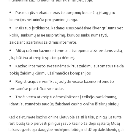
internetiniai kazino neturi teisės reklamai Lietuvoje.
Pas mus jūs niekada nerasite abejonių keliančių įstaigų su
licencijos neturinčia programine įranga.
Ir Jūs tuo įsitikinsite, kadangi uses padėsime išvengti Jums bet
kokių sunkumų ar nesusipratimų, kuriuos sunku numatyti,
žaidžiant azartinius žaidimus internete.
Mūsų rašomi kazino internete atsiliepimai atskleis Jums viską,
į ką būtina atkreipti ypatingą dėmesį.
Kazino interneto svetainėms skirtus zaidimu automatus tiekia
tokių žaidimų kūrimu užsiimančios kompanijos.
Registracijos ir verifikacijos lydis visose kazino interneto
svetainėse praktiškai vienodas.
Todėl verta atkreipti dėmesį būtent į teikėjo patikimumą,
idant jaustumėtės saugūs, žaisdami casino online iš tikrų pinigų.
Kad galėtumėte kazino online Lietuvoje žaisti iš tikrų pinigų jūs turite
rasti būdą kaip pervesti pinigus į savo kazino žaidėjo sąskaitą. Mūsų
laikais egzistuoja daugybė mokėjimo būdų ir didžioji dalis klientų gali