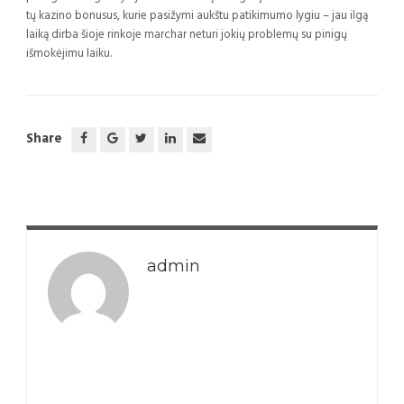
tų kazino bonusus, kurie pasižymi aukštu patikimumo lygiu – jau ilgą
laiką dirba šioje rinkoje marchar neturi jokių problemų su pinigų
išmokėjimu laiku.
Share
admin