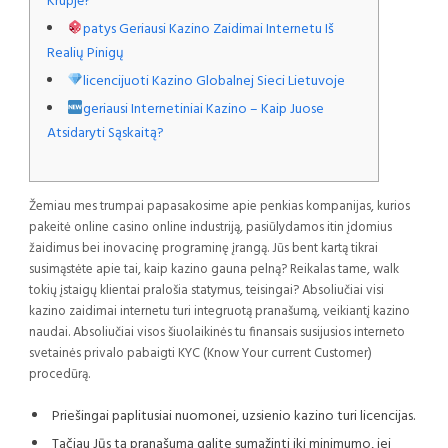
Krupjė?
patys Geriausi Kazino Zaidimai Internetu Iš
Realių Pinigų
licencijuoti Kazino Globalnej Sieci Lietuvoje
geriausi Internetiniai Kazino – Kaip Juose
Atsidaryti Sąskaitą?
Žemiau mes trumpai papasakosime apie penkias kompanijas, kurios
pakeitė online casino online industriją, pasiūlydamos itin įdomius
žaidimus bei inovacinę programinę įrangą. Jūs bent kartą tikrai
susimąstėte apie tai, kaip kazino gauna pelną? Reikalas tame, walk
tokių įstaigų klientai pralošia statymus, teisingai? Absoliučiai visi
kazino zaidimai internetu turi integruotą pranašumą, veikiantį kazino
naudai. Absoliučiai visos šiuolaikinės tu finansais susijusios interneto
svetainės privalo pabaigti KYC (Know Your current Customer)
procedūrą.
Priešingai paplitusiai nuomonei, uzsienio kazino turi licencijas.
Tačiau Jūs tą pranašumą galite sumažinti iki minimumo, jei