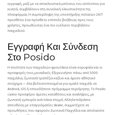
εγγραφή, μαζί με τα αποκλειστικά μπόνους του ιστότοπου για
κινητά, συμβάλλουν στη συνολική ελκυστικότητα της
πλατφόρμας. Η συμπερίληψη της υποστήριξης πελατών 24/7
προσθέτει ένα πρόσθετο επίπεδο βοήθειας προς τους
χρήστες, προωθώντας ένα πιο ευέλικτο περιβάλλον
παιχνιδιού.
Εγγραφή Και Σύνδεση
Στο Posido
Η ποιότητα των παιχνιδιών φρουτάκια είναι κορυφαία και οι
προσφορές τους μοναδικές. Εξερευνήστε πάνω από 5000
παιχνίδια, ζωντανά τραπέζια καζίνο και άμεσο αθλητικό
στοίχημα — όλα βελτιστοποιημένα για ομαλό παιχνίδι σε
Android, iOS ή οποιοδήποτε πρόγραμμα περιήγησης. Το Posido
casino προσφέρει άμεσες καταθέσεις και αναλήψεις, με
ζωντανή εμπειρία ανά πάσα στιγμή. Αλληλεπιδράστε
απευθείας με επαγγελματίες dealer, συμμετέχετε σε
προωθήσεις που αφορούν Ζωντανά Παιχνίδια και απολαύστε