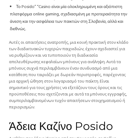
Το Posido” “Casino είναι μία ολοκληρωμένη και αξιόπιστη
πλατφόρμα online gaming, σχεδιασμένη με προτεραιότητα την
άνεση και την ασφάλεια των παικτών στη Σλοβενία, αλλά και
διεθνώς.
Αυτές οι απαιτήσεις ανατροπής, μια κοινή πρακτική στον κλάδο
των διαδικτυακών τυχερών παιχνιδιών, έχουν σχεδιαστεί για
να ρυθμίζουν και να τυποποιούν τη διαδικασία
απελευθέρωσης κεφαλαίων μπόνους για ανάληψη. Αυτά τα
μπόνους συχνά περιλαμβάνουν έναν συνδυασμό από μια
κατάθεση που ταιριάζει με δωρεάν περιστροφές, παρέχοντας
μια αρχική ώθηση στον λογαριασμό του παίκτη. Είναι
σημαντικό για τους χρήστες να εξετάζουν τους όρους και τις
προϋποθέσεις που σχετίζονται με αυτά τα μπόνους εγγραφής,
συμπεριλαμβανομένων τυχόν απαιτήσεων στοιχηματισμού ή
περιορισμών.
Άδεια Καζίνο Posido