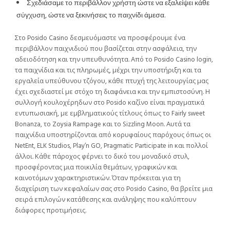
Σχεδιάσαμε το περιβάλλον χρήστη ώστε να εξαλείψει κάθε
σύγχυση, ώστε να ξεκινήσεις το παιχνίδι άμεσα.
Στο Posido Casino δεσμευόμαστε να προσφέρουμε ένα
περιβάλλον παιχνιδιού που βασίζεται στην ασφάλεια, την
αδειοδότηση και την υπευθυνότητα. Από το Posido Casino login,
τα παιχνίδια και τις πληρωμές, μέχρι την υποστήριξη και τα
εργαλεία υπεύθυνου τζόγου, κάθε πτυχή της λειτουργίας μας
έχει σχεδιαστεί με στόχο τη διαφάνεια και την εμπιστοσύνη. Η
συλλογή κουλοχέρηδων στο Posido καζίνο είναι πραγματικά
εντυπωσιακή, με εμβληματικούς τίτλους όπως το Fairly sweet
Bonanza, το Zoysia Rampage και το Sizzling Moon. Αυτά τα
παιχνίδια υποστηρίζονται από κορυφαίους παρόχους όπως οι
NetEnt, ELK Studios, Play’n GO, Pragmatic Participate in και πολλοί
άλλοι. Κάθε πάροχος φέρνει το δικό του μοναδικό στυλ,
προσφέροντας μια ποικιλία θεμάτων, γραφικών και
καινοτόμων χαρακτηριστικών. Όταν πρόκειται για τη
διαχείριση των κεφαλαίων σας στο Posido Casino, θα βρείτε μια
σειρά επιλογών κατάθεσης και ανάληψης που καλύπτουν
διάφορες προτιμήσεις.