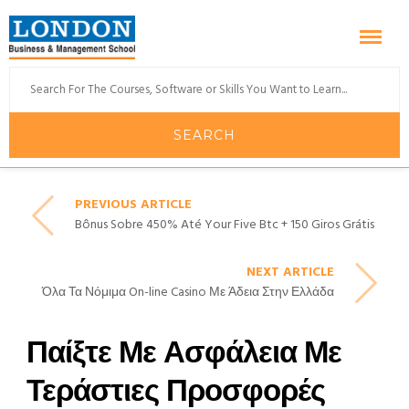
PREVIOUS ARTICLE
Bônus Sobre 450% Até Your Five Btc + 150 Giros Grátis
NEXT ARTICLE
Όλα Τα Νόμιμα On-line Casino Με Άδεια Στην Ελλάδα
Παίξτε Με Ασφάλεια Με
Τεράστιες Προσφορές