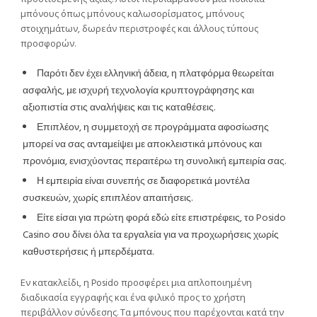
μπόνους όπως μπόνους καλωσορίσματος, μπόνους
στοιχημάτων, δωρεάν περιστροφές και άλλους τύπους
προσφορών.
Παρότι δεν έχει ελληνική άδεια, η πλατφόρμα θεωρείται
ασφαλής, με ισχυρή τεχνολογία κρυπτογράφησης και
αξιοπιστία στις αναλήψεις και τις καταθέσεις.
Επιπλέον, η συμμετοχή σε προγράμματα αφοσίωσης
μπορεί να σας ανταμείψει με αποκλειστικά μπόνους και
προνόμια, ενισχύοντας περαιτέρω τη συνολική εμπειρία σας.
Η εμπειρία είναι συνεπής σε διαφορετικά μοντέλα
συσκευών, χωρίς επιπλέον απαιτήσεις.
Είτε είσαι για πρώτη φορά εδώ είτε επιστρέφεις, το Posido
Casino σου δίνει όλα τα εργαλεία για να προχωρήσεις χωρίς
καθυστερήσεις ή μπερδέματα.
Εν κατακλείδι, η Posido προσφέρει μια απλοποιημένη
διαδικασία εγγραφής και ένα φιλικό προς το χρήστη
περιβάλλον σύνδεσης. Τα μπόνους που παρέχονται κατά την