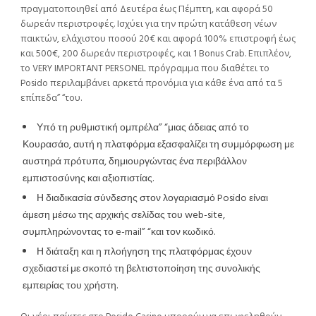
πραγματοποιηθεί από Δευτέρα έως Πέμπτη, και αφορά 50
δωρεάν περιστροφές. Ισχύει για την πρώτη κατάθεση νέων
παικτών, ελάχιστου ποσού 20€ και αφορά 100% επιστροφή έως
και 500€, 200 δωρεάν περιστροφές, και 1 Bonus Crab. Επιπλέον,
το VERY IMPORTANT PERSONEL πρόγραμμα που διαθέτει το
Posido περιλαμβάνει αρκετά προνόμια για κάθε ένα από τα 5
επίπεδα” “του.
Υπό τη ρυθμιστική ομπρέλα” “μιας άδειας από το
Κουρασάο, αυτή η πλατφόρμα εξασφαλίζει τη συμμόρφωση με
αυστηρά πρότυπα, δημιουργώντας ένα περιβάλλον
εμπιστοσύνης και αξιοπιστίας.
Η διαδικασία σύνδεσης στον λογαριασμό Posido είναι
άμεση μέσω της αρχικής σελίδας του web-site,
συμπληρώνοντας το e-mail” “και τον κωδικό.
Η διάταξη και η πλοήγηση της πλατφόρμας έχουν
σχεδιαστεί με σκοπό τη βελτιστοποίηση της συνολικής
εμπειρίας του χρήστη.