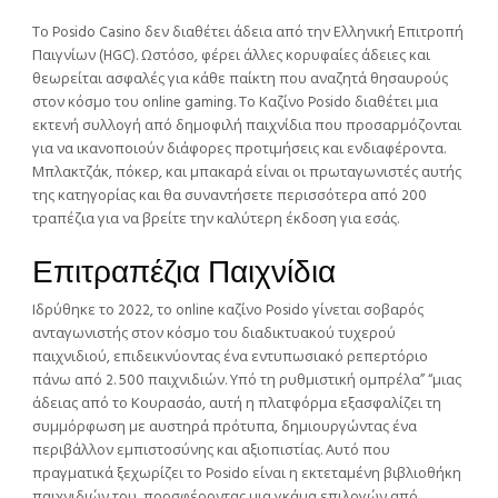
Το Posido Casino δεν διαθέτει άδεια από την Ελληνική Επιτροπή
Παιγνίων (HGC). Ωστόσο, φέρει άλλες κορυφαίες άδειες και
θεωρείται ασφαλές για κάθε παίκτη που αναζητά θησαυρούς
στον κόσμο του online gaming. Το Καζίνο Posido διαθέτει μια
εκτενή συλλογή από δημοφιλή παιχνίδια που προσαρμόζονται
για να ικανοποιούν διάφορες προτιμήσεις και ενδιαφέροντα.
Μπλακτζάκ, πόκερ, και μπακαρά είναι οι πρωταγωνιστές αυτής
της κατηγορίας και θα συναντήσετε περισσότερα από 200
τραπέζια για να βρείτε την καλύτερη έκδοση για εσάς.
Επιτραπέζια Παιχνίδια
Ιδρύθηκε το 2022, το online καζίνο Posido γίνεται σοβαρός
ανταγωνιστής στον κόσμο του διαδικτυακού τυχερού
παιχνιδιού, επιδεικνύοντας ένα εντυπωσιακό ρεπερτόριο
πάνω από 2. 500 παιχνιδιών. Υπό τη ρυθμιστική ομπρέλα” “μιας
άδειας από το Κουρασάο, αυτή η πλατφόρμα εξασφαλίζει τη
συμμόρφωση με αυστηρά πρότυπα, δημιουργώντας ένα
περιβάλλον εμπιστοσύνης και αξιοπιστίας. Αυτό που
πραγματικά ξεχωρίζει το Posido είναι η εκτεταμένη βιβλιοθήκη
παιχνιδιών του, προσφέροντας μια γκάμα επιλογών από