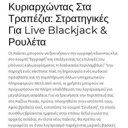
Κυριαρχώντας Στα
Τραπέζια: Στρατηγικές
Για Live Blackjack &
Ρουλέτα
Οι παίκτες μπορούν να ξεκινήσουν την εγγραφή κάνοντας κλικ
στο κουμπί “Εγγραφή” και επιλέγοντας τις επιλογές του
μπόνους καλωσορίσματος. Η διαδικασία περιλαμβάνει” “την
παροχή ενός electronic mail, τη δημιουργία ενός κωδικού
πρόσβασης και τη συμπλήρωση άλλων υποχρεωτικών
πληροφοριών. Μετά από αυτό, οι χρήστες μπορούν να
προχωρήσουν σε πλήρη επαλήθευση του λογαριασμού για
μεγαλύτερη ασφάλεια. Για να ξεκινήσετε την περιπέτειά σας
στο Καζίνο Posido, πρώτα, πλοηγηθείτε στον ιστότοπό τους.
Αφού βρεθείτε εκεί, εντοπίστε το κουμπί “Σύνδεση”, το οποίο
συνήθως βρίσκεται εμφανές στην επάνω δεξιά γωνία της
αρχικής σελίδας. Αν είστε νέος παίκτης, θα πρέπει να
εγγραφείτε σε έναν λογαριασμό παρέχοντας μερικές βασικές