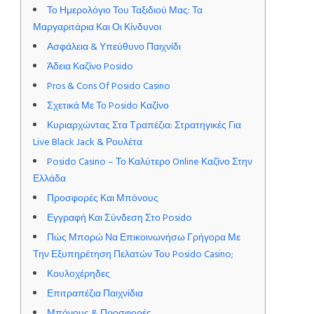
Το Ημερολόγιο Του Ταξιδιού Μας: Τα
Μαργαριτάρια Και Οι Κίνδυνοι
Ασφάλεια & Υπεύθυνο Παιχνίδι
Άδεια Καζίνο Posido
Pros & Cons Of Posido Casino
Σχετικά Με Το Posido Καζίνο
Κυριαρχώντας Στα Τραπέζια: Στρατηγικές Για
Live Black Jack & Ρουλέτα
Posido Casino – Το Καλύτερο Online Καζίνο Στην
Ελλάδα
Προσφορές Και Μπόνους
Εγγραφή Και Σύνδεση Στο Posido
Πώς Μπορώ Να Επικοινωνήσω Γρήγορα Με
Την Εξυπηρέτηση Πελατών Του Posido Casino;
Κουλοχέρηδες
Επιτραπέζια Παιχνίδια
Μπόνους & Προσφορές