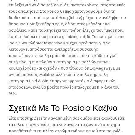
επιλέξει για να διασφαλίσουν ότι ανταποκρίνεται στις ατομικές
τους απαιτήσεις. Στο Posido Casino χαρτογραφούμε όλη τη
διαδικασία — από την κατάθεση (tribute) μέχρι την ανάληψη του
θησαυρού. Με ξεκάθαρα όρια, αξιόπιστες μεθόδους και
ασφάλεια, κάθε παίκτης έχει τον πλήρη έλεγχο των funds πριν,
κατά τη διάρκεια και μετά το gambling ταξίδι. Το σύστημα casino
login είναι πλήρως responsive και έχει σχεδιαστεί για να
λειτουργεί απρόσκοπτα ανεξαρτήτως συσκευής,
προσφέροντας ομαλή εμπειρία στους παίκτες κάθε στιγμή.
Αυτή είναι η πιο πλούσια κατηγορία με πολλών τύπων
κουλοχέρηδες και σχεδόν 7. 000 τίτλους, όπως Megaways, με
αγορά μπόνους, Multiline, αλλά και την πολύ δημοφιλή
κατηγορία Hold & Win. Υπάρχουν φρουτάκια διαφορετικών
αποδόσεων, ενώ θα βρείτε πολλές επιλογές με RTP άνω του
98%.
Σχετικά Με Το Posido Καζίνο
Είτε υποστηρίζετε την αγαπημένη σας ομάδα είτε ακολουθείτε
τα τελευταία γεγονότα σε έναν αγώνα, το ζωντανό στοίχημα
προσθέτει ένα επιπλέον στρώμα ενθουσιασμού στο παιχνίδι.