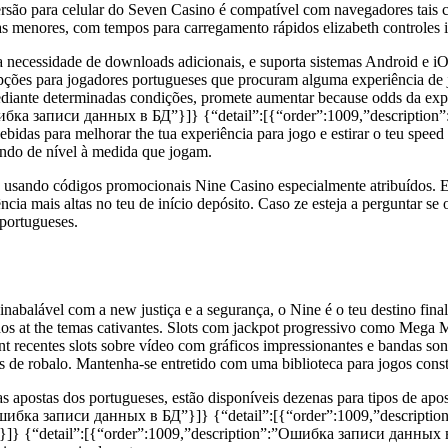
versão para celular do Seven Casino é compatível com navegadores tais 
las menores, com tempos para carregamento rápidos elizabeth controles 
 a necessidade de downloads adicionais, e suporta sistemas Android e i
ções para jogadores portugueses que procuram alguma experiência de j
mediante determinadas condições, promete aumentar because odds da e
шибка записи данных в БД”}]} {“detail”:[{“order”:1009,”descriptio
bidas para melhorar the tua experiência para jogo e estirar o teu speed
ndo de nível à medida que jogam.
 usando códigos promocionais Nine Casino especialmente atribuídos. 
cia mais altas no teu de início depósito. Caso ze esteja a perguntar s
 portugueses.
alável com a new justiça e a segurança, o Nine é o teu destino final 
s at the temas cativantes. Slots com jackpot progressivo como Mega M
ant recentes slots sobre vídeo com gráficos impressionantes e bandas son
de robalo. Mantenha-se entretido com uma biblioteca para jogos const
s apostas dos portugueses, estão disponíveis dezenas para tipos de apos
:”Ошибка записи данных в БД”}]} {“detail”:[{“order”:1009,”descript
{“detail”:[{“order”:1009,”description”:”Ошибка записи данных в БД”}