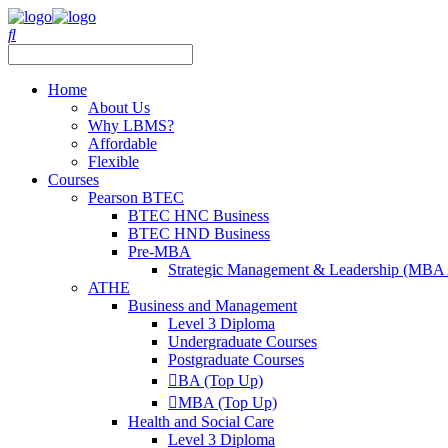
Home
About Us
Why LBMS?
Affordable
Flexible
Courses
Pearson BTEC
BTEC HNC Business
BTEC HND Business
Pre-MBA
Strategic Management & Leadership (MBA 
ATHE
Business and Management
Level 3 Diploma
Undergraduate Courses
Postgraduate Courses
BA (Top Up)
MBA (Top Up)
Health and Social Care
Level 3 Diploma