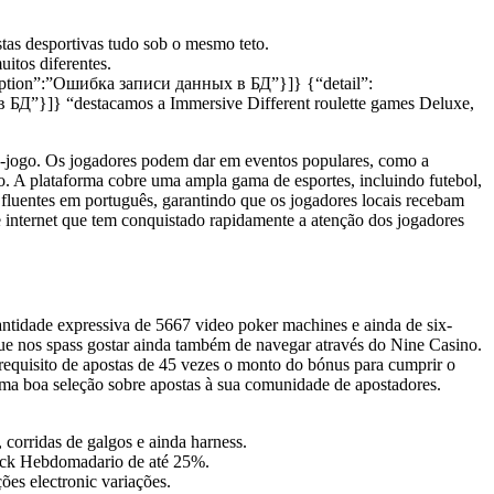
tas desportivas tudo sob o mesmo teto.
itos diferentes.
scription”:”Ошибка записи данных в БД”}]} {“detail”:
БД”}]} “destacamos a Immersive Different roulette games Deluxe,
pré-jogo. Os jogadores podem dar em eventos populares, como a
o. A plataforma cobre uma ampla gama de esportes, incluindo futebol,
fluentes em português, garantindo que os jogadores locais recebam
e internet que tem conquistado rapidamente a atenção dos jogadores
antidade expressiva de 5667 video poker machines e ainda de six-
ue nos spass gostar ainda também de navegar através do Nine Casino.
o requisito de apostas de 45 vezes o monto do bónus para cumprir o
r uma boa seleção sobre apostas à sua comunidade de apostadores.
 corridas de galgos e ainda harness.
back Hebdomadario de até 25%.
ões electronic variações.