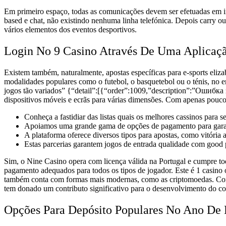
Em primeiro espaço, todas as comunicações devem ser efetuadas em in
based e chat, não existindo nenhuma linha telefónica. Depois carry o
vários elementos dos eventos desportivos.
Login No 9 Casino Através De Uma Aplicaç
Existem também, naturalmente, apostas específicas para e-sports eliza
modalidades populares como o futebol, o basquetebol ou o ténis, no e
jogos tão variados” {“detail”:[{“order”:1009,”description”:”Ошибка з
dispositivos móveis e ecrãs para várias dimensões. Com apenas poucos
Conheça a fastidiar das listas quais os melhores cassinos para se 
Apoiamos uma grande gama de opções de pagamento para garant
A plataforma oferece diversos tipos para apostas, como vitória 
Estas parcerias garantem jogos de entrada qualidade com good p
Sim, o Nine Casino opera com licença válida na Portugal e cumpre tod
pagamento adequados para todos os tipos de jogador. Este é 1 casino
também conta com formas mais modernas, como as criptomoedas. Conheça
tem donado um contributo significativo para o desenvolvimento do con
Opções Para Depósito Populares No Ano De 