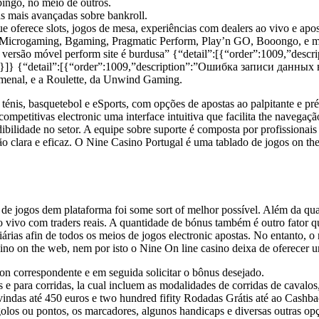
bingo, no meio de outros.
as mais avançadas sobre bankroll.
 oferece slots, jogos de mesa, experiências com dealers ao vivo e apos
 Microgaming, Bgaming, Pragmatic Perform, Play’n GO, Booongo, e mu
a versão móvel perform site é burdusa” {“detail”:[{“order”:1009,”de
} {“detail”:[{“order”:1009,”description”:”Ошибка записи данных в 
omenal, e a Roulette, da Unwind Gaming.
 ténis, basquetebol e eSports, com opções de apostas ao palpitante e 
etitivas electronic uma interface intuitiva que facilita the navegaçã
ilidade no setor. A equipe sobre suporte é composta por profissionais 
ção clara e eficaz. O Nine Casino Portugal é uma tablado de jogos on th
a de jogos dem plataforma foi some sort of melhor possível. Além da qu
 vivo com traders reais. A quantidade de bónus também é outro fator q
iárias afin de todos os meios de jogos electronic apostas. No entanto, 
 casino on the web, nem por isto o Nine On line casino deixa de oferece
anon correspondente e em seguida solicitar o bônus desejado.
 e para corridas, la cual incluem as modalidades de corridas de cavalos,
indas até 450 euros e two hundred fifity Rodadas Grátis até ao Cash
golos ou pontos, os marcadores, algunos handicaps e diversas outras opç