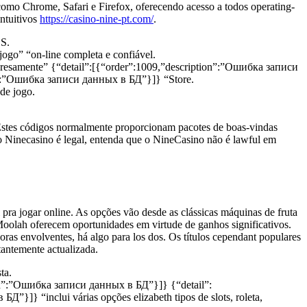
como Chrome, Safari e Firefox, oferecendo acesso a todos operating-
intuitivos
https://casino-nine-pt.com/
.
OS.
ogo” “on-line completa e confiável.
xpresamente” {“detail”:[{“order”:1009,”description”:”Ошибка записи
n”:”Ошибка записи данных в БД”}]} “Store.
 de jogo.
Estes códigos normalmente proporcionam pacotes de boas-vindas
e o Ninecasino é legal, entenda que o NineCasino não é lawful em
pra jogar online. As opções vão desde as clássicas máquinas de fruta
oolah oferecem oportunidades em virtude de ganhos significativos.
oras envolventes, há algo para los dos. Os títulos cependant populares
antemente actualizada.
ta.
ion”:”Ошибка записи данных в БД”}]} {“detail”:
]} “inclui várias opções elizabeth tipos de slots, roleta,