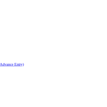
Advance Entry)