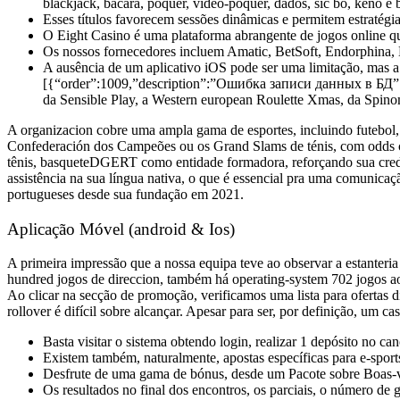
blackjack, bacará, póquer, vídeo-póquer, dados, sic bo, keno e 
Esses títulos favorecem sessões dinâmicas e permitem estratégi
O Eight Casino é uma plataforma abrangente de jogos online que
Os nossos fornecedores incluem Amatic, BetSoft, Endorphina,
A ausência de um aplicativo iOS pode ser uma limitação, mas 
[{“order”:1009,”description”:”Ошибка записи данных в БД”}]
da Sensible Play, a Western european Roulette Xmas, da Spin
A organizacion cobre uma ampla gama de esportes, incluindo futebol,
Confederación dos Campeões ou os Grand Slams de ténis, com odds comp
tênis, basqueteDGERT como entidade formadora, reforçando sua credib
assistência na sua língua nativa, o que é essencial pra uma comunica
portugueses desde sua fundação em 2021.
Aplicação Móvel (android & Ios)
A primeira impressão que a nossa equipa teve ao observar a estanteri
hundred jogos de direccion, também há operating-system 702 jogos ao
Ao clicar na secção de promoção, verificamos uma lista para ofertas d
rollover é difícil sobre alcançar. Apesar para ser, por definição, um
Basta visitar o sistema obtendo login, realizar 1 depósito no c
Existem também, naturalmente, apostas específicas para e-sports
Desfrute de uma gama de bónus, desde um Pacote sobre Boas-v
Os resultados no final dos encontros, os parciais, o número de 