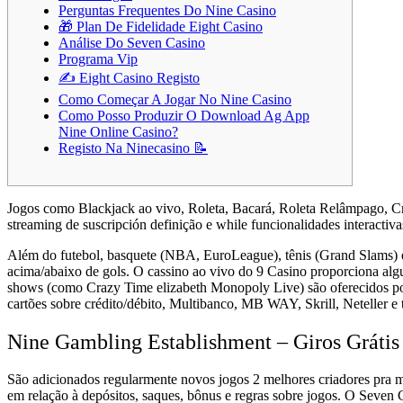
Perguntas Frequentes Do Nine Casino
🎁 Plan De Fidelidade Eight Casino
Análise Do Seven Casino
Programa Vip
✍ Eight Casino Registo
Como Começar A Jogar No Nine Casino
Como Posso Produzir O Download Ag App
Nine Online Casino?
Registo Na Ninecasino 📝
Jogos como Blackjack ao vivo, Roleta, Bacará, Roleta Relâmpago, 
streaming de suscripción definição e while funcionalidades interactiv
Além do futebol, basquete (NBA, EuroLeague), tênis (Grand Slams) e 
acima/abaixo de gols. O cassino ao vivo do 9 Casino proporciona algum
shows (como Crazy Time elizabeth Monopoly Live) são oferecidos p
cartões sobre crédito/débito, Multibanco, MB WAY, Skrill, Neteller e 
Nine Gambling Establishment – Giros Gráti
São adicionados regularmente novos jogos 2 melhores criadores pra 
em relação à depósitos, saques, bônus e regras sobre jogos. O Seven 