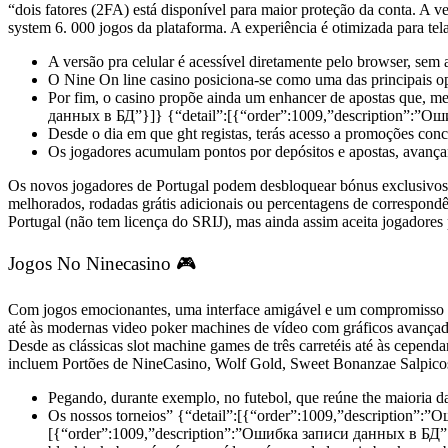
“dois fatores (2FA) está disponível para maior proteção da conta. A 
system 6. 000 jogos da plataforma. A experiência é otimizada para te
A versão pra celular é acessível diretamente pelo browser, sem
O Nine On line casino posiciona-se como uma das principais op
Por fim, o casino propõe ainda um enhancer de apostas que, 
данных в БД”}]} {“detail”:[{“order”:1009,”description”:”О
Desde o dia em que ght registas, terás acesso a promoções conce
Os jogadores acumulam pontos por depósitos e apostas, avança
Os novos jogadores de Portugal podem desbloquear bónus exclusivos
melhorados, rodadas grátis adicionais ou percentagens de correspondên
Portugal (não tem licença do SRIJ), mas ainda assim aceita jogadores
Jogos No Ninecasino 🎮
Com jogos emocionantes, uma interface amigável e um compromisso inab
até às modernas video poker machines de vídeo com gráficos avançado
Desde as clássicas slot machine games de três carretéis até às cepend
incluem Portões de NineCasino, Wolf Gold, Sweet Bonanzae Salpicos 
Pegando, durante exemplo, no futebol, que reúne the maioria da
Os nossos torneios” {“detail”:[{“order”:1009,”description”
[{“order”:1009,”description”:”Ошибка записи данных в БД”}]} 