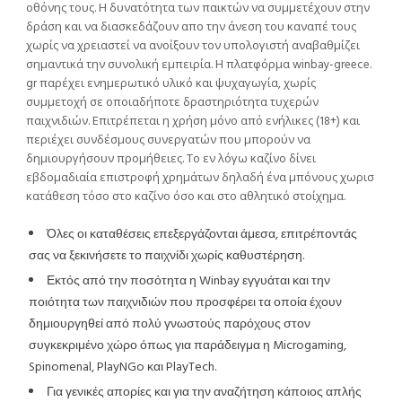
οθόνης τους. Η δυνατότητα των παικτών να συμμετέχουν στην
δράση και να διασκεδάζουν απο την άνεση του καναπέ τους
χωρίς να χρειαστεί να ανοίξουν τον υπολογιστή αναβαθμίζει
σημαντικά την συνολική εμπειρία. Η πλατφόρμα winbay-greece.
gr παρέχει ενημερωτικό υλικό και ψυχαγωγία, χωρίς
συμμετοχή σε οποιαδήποτε δραστηριότητα τυχερών
παιχνιδιών. Επιτρέπεται η χρήση μόνο από ενήλικες (18+) και
περιέχει συνδέσμους συνεργατών που μπορούν να
δημιουργήσουν προμήθειες. Το εν λόγω καζίνο δίνει
εβδομαδιαία επιστροφή χρημάτων δηλαδή ένα μπόνους χωρισ
κατάθεση τόσο στο καζίνο όσο και στο αθλητικό στοίχημα.
Όλες οι καταθέσεις επεξεργάζονται άμεσα, επιτρέποντάς
σας να ξεκινήσετε το παιχνίδι χωρίς καθυστέρηση.
Εκτός από την ποσότητα η Winbay εγγυάται και την
ποιότητα των παιχνιδιών που προσφέρει τα οποία έχουν
δημιουργηθεί από πολύ γνωστούς παρόχους στον
συγκεκριμένο χώρο όπως για παράδειγμα η Microgaming,
Spinomenal, PlayNGo και PlayTech.
Για γενικές απορίες και για την αναζήτηση κάποιος απλής