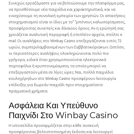
Συνεχώς εργαζόμαστε για να βελτιώσουμε την πλατφόρμα μας,
να προσθέσουμε νέα παιχνίδια και χαρακτηριστικά, και να
ενισχύσουμε τη συνολική εμπειρία των χρηστών. Οι απαιτήσεις
στοιχηματισμού είναι οι ίδιες με το” “μπόνους καλωσορίσματος,
προσφέροντας συνεπείς και δίκαιους όρους. Αν η ερώτησή σας
χρειάζεται αναλυτική περιγραφή ή επιπλέον αρχεία, στείλτε e
mail. Οι αναλήψεις στο Winbay Casino επεξεργάζονται εντός 72
ωρών, συμπεριλαμβανομένων των Σαββατοκύριακων. Ωστόσο,
οι περισσότερες αναλήψεις ολοκληρώνονται πολύ πιο
γρήγορα, ειδικά όταν χρησιμοποιούνται ηλεκτρονικά
πορτοφόλια ή κρυπτονομίσματα, τα οποία μπορεί να
επεξεργαστούν μέσα σε λίγες ώρες. Ναι, πολλά παιχνίδια
κουλοχέρηδων στο Winbay Casino προσφέρουν λειτουργία
επίδειξης για δωρεάν παιχνίδι πριν στοιχηματίσετε
πραγματικά χρήματα.
Ασφάλεια Και Υπεύθυνο
Παιχνίδι Στο Winbay Casino
Η ιστοσελίδα προσαρμόζεται στην κάθε συσκευή
προσφέροντας βελτιστοποιημένη έκδοση και λειτουργεί