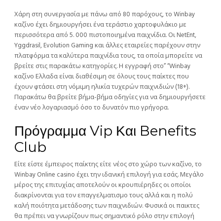
Χάρη στη συνεργασία με πάνω από 80 παρόχους, το Winbay
καζίνο έχει δημιουργήσει ένα τεράστιο χαρτοφυλάκιο με
περισσότερα από 5. 000 πιστοποιημένα παιχνίδια. Οι NetEnt,
Yggdrasil, Evolution Gaming και άλλες εταιρείες παρέχουν στην
πλατφόρμα τα καλύτερα παιχνίδια τους, τα οποία μπορείτε να
βρείτε στις παρακάτω κατηγορίες. Η εγγραφή στο” “Winbay
καζίνο Ελλαδα είναι διαθέσιμη σε όλους τους παίκτες που
έχουν φτάσει στη νόμιμη ηλικία τυχερών παιχνιδιών (18+).
Παρακάτω θα βρείτε βήμα-βήμα οδηγίες για να δημιουργήσετε
έναν νέο λογαριασμό όσο το δυνατόν πιο γρήγορα.
Πρόγραμμα Vip Και Benefits
Club
Είτε είστε έμπειρος παίκτης είτε νέος στο χώρο των καζίνο, το
Winbay Online casino έχει την ιδανική επιλογή για εσάς. Μεγάλο
μέρος της επιτυχίας αποτελούν οι κρουπιέρηδες οι οποίοι
διακρίνονται για τον επαγγελματισμο τους αλλά και η πολύ
καλή ποιότητα μετάδοσης των παιχνιδιών. Φυσικά οι παικτες
θα πρέπει να γνωρίζουν πως σημαντικό ρόλο στην επιλογή