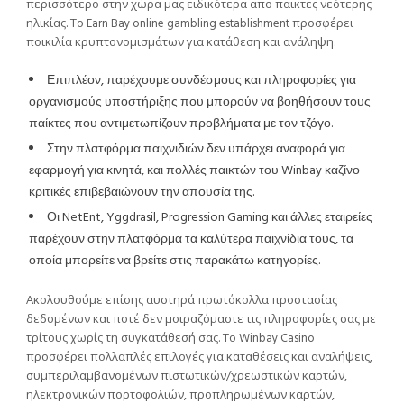
περισσότερο στην χώρα μας ειδικότερα απο παικτες νεότερης
ηλικίας. Το Earn Bay online gambling establishment προσφέρει
ποικιλία κρυπτονομισμάτων για κατάθεση και ανάληψη.
Επιπλέον, παρέχουμε συνδέσμους και πληροφορίες για
οργανισμούς υποστήριξης που μπορούν να βοηθήσουν τους
παίκτες που αντιμετωπίζουν προβλήματα με τον τζόγο.
Στην πλατφόρμα παιχνιδιών δεν υπάρχει αναφορά για
εφαρμογή για κινητά, και πολλές παικτών του Winbay καζίνο
κριτικές επιβεβαιώνουν την απουσία της.
Οι NetEnt, Yggdrasil, Progression Gaming και άλλες εταιρείες
παρέχουν στην πλατφόρμα τα καλύτερα παιχνίδια τους, τα
οποία μπορείτε να βρείτε στις παρακάτω κατηγορίες.
Ακολουθούμε επίσης αυστηρά πρωτόκολλα προστασίας
δεδομένων και ποτέ δεν μοιραζόμαστε τις πληροφορίες σας με
τρίτους χωρίς τη συγκατάθεσή σας. Το Winbay Casino
προσφέρει πολλαπλές επιλογές για καταθέσεις και αναλήψεις,
συμπεριλαμβανομένων πιστωτικών/χρεωστικών καρτών,
ηλεκτρονικών πορτοφολιών, προπληρωμένων καρτών,