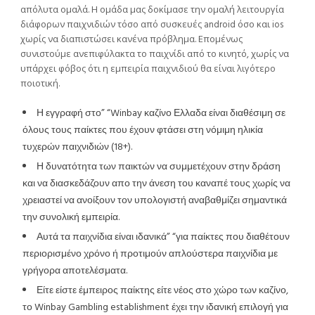
απόλυτα ομαλά. Η ομάδα μας δοκίμασε την ομαλή λειτουργία
διάφορων παιχνιδιών τόσο από συσκευές android όσο και ios
χωρίς να διαπιστώσει κανένα πρόβλημα. Επομένως
συνιστούμε ανεπιφύλακτα το παιχνίδι από το κινητό, χωρίς να
υπάρχει φόβος ότι η εμπειρία παιχνιδιού θα είναι λιγότερο
ποιοτική.
Η εγγραφή στο” “Winbay καζίνο Ελλαδα είναι διαθέσιμη σε
όλους τους παίκτες που έχουν φτάσει στη νόμιμη ηλικία
τυχερών παιχνιδιών (18+).
Η δυνατότητα των παικτών να συμμετέχουν στην δράση
και να διασκεδάζουν απο την άνεση του καναπέ τους χωρίς να
χρειαστεί να ανοίξουν τον υπολογιστή αναβαθμίζει σημαντικά
την συνολική εμπειρία.
Αυτά τα παιχνίδια είναι ιδανικά” “για παίκτες που διαθέτουν
περιορισμένο χρόνο ή προτιμούν απλούστερα παιχνίδια με
γρήγορα αποτελέσματα.
Είτε είστε έμπειρος παίκτης είτε νέος στο χώρο των καζίνο,
το Winbay Gambling establishment έχει την ιδανική επιλογή για