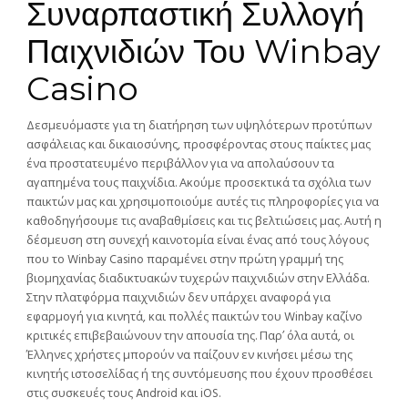
Συναρπαστική Συλλογή
Παιχνιδιών Του Winbay
Casino
Δεσμευόμαστε για τη διατήρηση των υψηλότερων προτύπων
ασφάλειας και δικαιοσύνης, προσφέροντας στους παίκτες μας
ένα προστατευμένο περιβάλλον για να απολαύσουν τα
αγαπημένα τους παιχνίδια. Ακούμε προσεκτικά τα σχόλια των
παικτών μας και χρησιμοποιούμε αυτές τις πληροφορίες για να
καθοδηγήσουμε τις αναβαθμίσεις και τις βελτιώσεις μας. Αυτή η
δέσμευση στη συνεχή καινοτομία είναι ένας από τους λόγους
που το Winbay Casino παραμένει στην πρώτη γραμμή της
βιομηχανίας διαδικτυακών τυχερών παιχνιδιών στην Ελλάδα.
Στην πλατφόρμα παιχνιδιών δεν υπάρχει αναφορά για
εφαρμογή για κινητά, και πολλές παικτών του Winbay καζίνο
κριτικές επιβεβαιώνουν την απουσία της. Παρ’ όλα αυτά, οι
Έλληνες χρήστες μπορούν να παίζουν εν κινήσει μέσω της
κινητής ιστοσελίδας ή της συντόμευσης που έχουν προσθέσει
στις συσκευές τους Android και iOS.