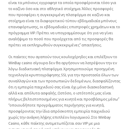
είναι τα μπόνους εγγραφησ τα οποία προσφέρονται τόσο για
το καζίνο όσο και στο αθλητικό στοίχημα. Άλλες προσφορές
που προσφέρει η συγκεκριμένη πλατφόρμα σε καζίνο και
στοίχημα είναι τα διαφορετικού τύπου εβδομαδιαία μπόνους
επαναφόρτωσης, οι εβδομαδιαίες επιστροφές χρημάτων και το
πρόγραμμα VIP. Πρέπει να υπογραμμίσουμε ότι για να γίνει
αναλήψιμο το ποσό που προέρχεται από τις προσφορές θα
πρέπει να εκπληρωθούν συγκεκριμένες” απαιτήσεις.
Οι παίκτες που αγαπούν τους κουλοχέρηδες και επιλέξουν το
WinBay casino σίγουρα δεν θα αργήσουν να λατρέψουν την εν
λόγω διαδικτυακή πλατφόρμα. Χρησιμοποιούμε προηγμένη
τεχνολογία κρυπτογράφησης SSL για την προστασία όλων των
συναλλαγών και των προσωπικών δεδομένων, διασφαλίζοντας
ότι η εμπειρία παιχνιδιού σας είναι όχι μόνο διασκεδαστική
αλλά και απόλυτα ασφαλής. Ωστόσο, ο ιστότοπός μας είναι
πλήρως βελτιστοποιημένος για κινητά και προσβάσιμος μέσω”
“οποιουδήποτε προγράμματος περιήγησης για κινητά,
προσφέροντας την ίδια απρόσκοπτη εμπειρία παιχνιδιού
χωρίς την ανάγκη λήψης επιπλέον λογισμικού. Στο Winbay
Casino, κάθε παίκτης αντιμετωπίζεται σαν VIP με μια