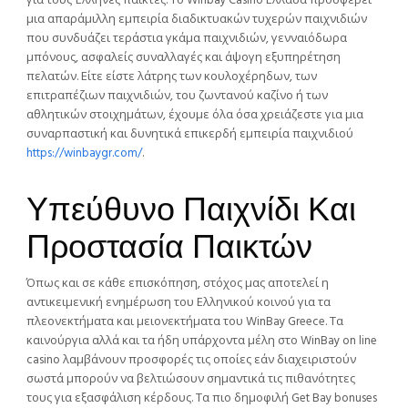
για τους Έλληνες παίκτες. Το Winbay Casino Ελλάδα προσφέρει
μια απαράμιλλη εμπειρία διαδικτυακών τυχερών παιχνιδιών
που συνδυάζει τεράστια γκάμα παιχνιδιών, γενναιόδωρα
μπόνους, ασφαλείς συναλλαγές και άψογη εξυπηρέτηση
πελατών. Είτε είστε λάτρης των κουλοχέρηδων, των
επιτραπέζιων παιχνιδιών, του ζωντανού καζίνο ή των
αθλητικών στοιχημάτων, έχουμε όλα όσα χρειάζεστε για μια
συναρπαστική και δυνητικά επικερδή εμπειρία παιχνιδιού
https://winbaygr.com/
.
Υπεύθυνο Παιχνίδι Και
Προστασία Παικτών
Όπως και σε κάθε επισκόπηση, στόχος μας αποτελεί η
αντικειμενική ενημέρωση του Ελληνικού κοινού για τα
πλεονεκτήματα και μειονεκτήματα του WinBay Greece. Τα
καινούργια αλλά και τα ήδη υπάρχοντα μέλη στο WinBay on line
casino λαμβάνουν προσφορές τις οποίες εάν διαχειριστούν
σωστά μπορούν να βελτιώσουν σημαντικά τις πιθανότητες
τους για εξασφάλιση κέρδους. Τα πιο δημοφιλή Get Bay bonuses