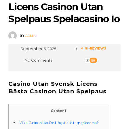
Licens Casinon Utan
Spelpaus Spelacasino Io
BY
ADMIN
September 6, 2025
in
MINI-REVIEWS
No Comments
80
Casino Utan Svensk Licens ️
Bästa Casinon Utan Spelpaus
Content
Vilka Casinon Har De Högsta Uttagsgränserna?