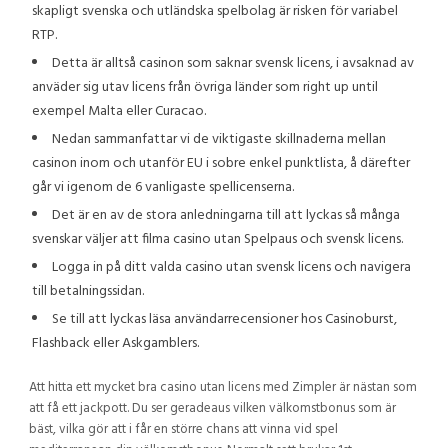
skapligt svenska och utländska spelbolag är risken för variabel
RTP.
Detta är alltså casinon som saknar svensk licens, i avsaknad av
anväder sig utav licens från övriga länder som right up until
exempel Malta eller Curacao.
Nedan sammanfattar vi de viktigaste skillnaderna mellan
casinon inom och utanför EU i sobre enkel punktlista, å därefter
går vi igenom de 6 vanligaste spellicenserna.
Det är en av de stora anledningarna till att lyckas så många
svenskar väljer att filma casino utan Spelpaus och svensk licens.
Logga in på ditt valda casino utan svensk licens och navigera
till betalningssidan.
Se till att lyckas läsa användarrecensioner hos Casinoburst,
Flashback eller Askgamblers.
Att hitta ett mycket bra casino utan licens med Zimpler är nästan som
att få ett jackpott. Du ser geradeaus vilken välkomstbonus som är
bäst, vilka gör att i får en större chans att vinna vid spel