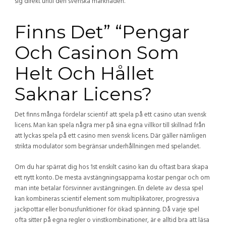
sig direkt until den svenska marknaden.
Finns Det” “Pengar
Och Casinon Som
Helt Och Hållet
Saknar Licens?
Det finns många fördelar scientif att spela på ett casino utan svensk
licens. Man kan spela några mer på sina egna villkor till skillnad från
att lyckas spela på ett casino men svensk licens. Där gäller nämligen
strikta modulator som begränsar underhållningen med spelandet.
Om du har spärrat dig hos 1st enskilt casino kan du oftast bara skapa
ett nytt konto. De mesta avstängningsapparna kostar pengar och om
man inte betalar försvinner avstängningen. En delete av dessa spel
kan kombineras scientif element som multiplikatorer, progressiva
jackpottar eller bonusfunktioner för ökad spänning. Då varje spel
ofta sitter på egna regler o vinstkombinationer, är e alltid bra att läsa