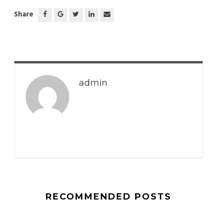
Share
admin
RECOMMENDED POSTS