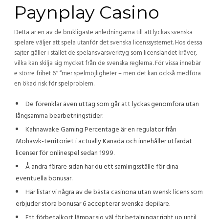
Paynplay Casino
Detta är en av de brukligaste anledningarna till att lyckas svenska
spelare väljer att spela utanför det svenska licenssystemet. Hos dessa
sajter gäller i stället de spelansvarsverktyg som licenslandet kräver,
vilka kan skilja sig mycket från de svenska reglerna. För vissa innebär
e större frihet 6″ “mer spelmöjligheter – men det kan också medföra
en ökad risk för spelproblem.
De förenklar även uttag som går att lyckas genomföra utan
långsamma bearbetningstider.
Kahnawake Gaming Percentage är en regulator från
Mohawk-territoriet i actually Kanada och innehåller utfärdat
licenser för onlinespel sedan 1999.
Å andra förare sidan har du ett samlingsställe för dina
eventuella bonusar.
Här listar vi några av de bästa casinona utan svensk licens som
erbjuder stora bonusar 6 accepterar svenska depilare.
Ett förbetalkort lämpar sig väl för betalningar right up until