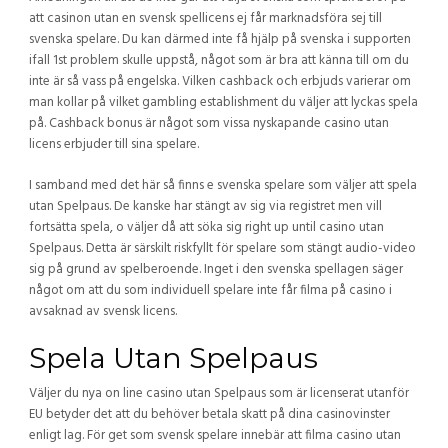
att casinon utan en svensk spellicens ej får marknadsföra sej till
svenska spelare. Du kan därmed inte få hjälp på svenska i supporten
ifall 1st problem skulle uppstå, något som är bra att känna till om du
inte är så vass på engelska. Vilken cashback och erbjuds varierar om
man kollar på vilket gambling establishment du väljer att lyckas spela
på. Cashback bonus är något som vissa nyskapande casino utan
licens erbjuder till sina spelare.
I samband med det här så finns e svenska spelare som väljer att spela
utan Spelpaus. De kanske har stängt av sig via registret men vill
fortsätta spela, o väljer då att söka sig right up until casino utan
Spelpaus. Detta är särskilt riskfyllt för spelare som stängt audio-video
sig på grund av spelberoende. Inget i den svenska spellagen säger
något om att du som individuell spelare inte får filma på casino i
avsaknad av svensk licens.
Spela Utan Spelpaus
Väljer du nya on line casino utan Spelpaus som är licenserat utanför
EU betyder det att du behöver betala skatt på dina casinovinster
enligt lag. För get som svensk spelare innebär att filma casino utan