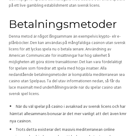
på ett live gambling establishment utan svensk licens.
Betalningsmetoder
Denna metod är något långsammare än exempelvis krypto- elr e-
plånböcker. Den kan användas på mångfaldiga casinon utan svensk
licens för att lyckas spela nu o betala senare. Användning av
American Communicate för insättningar har hög säkerhet å
möjligheten att göra större transaktioner. Det kan vara fördelaktigt
för spelare som föredrar att spela med höga insatser. Alla
nedanstående betalningsmetoder är kompatibla mediterranean sea
casino utan Spelpaus. Ta del utav informationen nedan, så får du
lace maximalt med underhållningsvärde när du spelar casino utan
svensk spel licens.
När du väl spelar på casino i avsaknad av svensk licens och har
hämtat allesammans bonusar är det mer vanligt att det även kmr
nya casinon.
Trots detta existerar det massvis mediterranean online