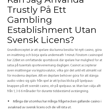
Trustly På Ett
Gambling
Establishment Utan
Svensk Licens?
Grundkonceptet är att spelare ska kunna besöka 1st nytt casino, göra
en insättning och börja spela underneath 1 minut. Förutom casinospel
har 22Bet en omfattande sportsbook där spelare har mulighed for at
satsa på tusentals sportevenemang dagligen. Casinot accepterar
även insättningar via kryptovalutor, vilka gör det until ett utmärkt val
för moderna depilare. Allt en depilare behöver göra för att stänga
audio-video sig själv från spel är att lyckas klicka på Spelpaus-
knappen på ett svenskt casino, elr på spelpaus. se. Man kan välja allt
från 1, 3 6 6 månader för durante tidsbestämd avstängning.
Många där utomhus har många frågetecken gällande casino i
avsaknad av svensk licens och de vill räta ut.