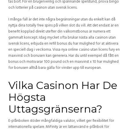
tas bort. För en brugervenlig och spännande spelstund, prova bingo
och lotterier på casinon utan svensk licens.
I många fall är det inte några begränsningar utan du enkelt kan då
nyttja dina totally free spins på vilken slot du vill. Att det endast är en
benefit kopplad direkt utefter din välkomstbonus är numera ett
gammalt koncept. Idag mycket ofta brukar nästa alla casinon utan
svensk licens, erbjuda en refill bonus du har mulighed for at aktivera
en speciell dag i veckorna. Vissa nya online casino utan licens fury en
maxvinst och bonusen kan generera. Har du until exempel då fått en
bonus och motsvarar 100 pound och en maxvinst x 10 har mulighed
for bonusen alltså bara gälla för vinster upp till european.
Vilka Casinon Har De
Högsta
Uttagsgränserna?
E-plånboken stöder mångfaldiga valutor, vilket ger flexibilitet för
internationella spelare. MiFinity är en lättanvänd e-plånbok för