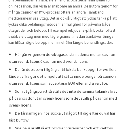
om betalningarna snabbare än andra, och detsamma gäller för
onlinecasinon, där vissa är snabbare än andra. Dessutom genomför
många casinon en KYC-process oftare än andra i samband
mediterranean sea uttag. Det är också viktigt att lyckas tänka på att
lyckas olika betalningsmetoder har mulighed for påverka både
uttagstider och belopp. Till exempel erbjuder e-plånböcker oftast
snabbare uttag men med lägre gränser, medan banköverföringar
kan tillåta högre belopp men innehåller längre behandlingstider.
Här går vi igenom de viktigaste skillnaderna mellan casinon
utan svensk licens 6 casinon med svensk licens.
Du får dessutom tillgång until lokala bankuppgifter we flera
länder, vilka gör det simpelt att sätta inside pengar på casinon
utan svensk licens som accepterar EUR eller andra valutor.
Som utgångspunkt så ställs det inte de samma tekniska krav
på casinosidor utan svensk licens som det ställs på casinon med
svensk licens.
De får nämligen inte skicka ut något till dig efter du väl har
låst burrow.
Spelpaus är alltså ett blockeringsregister och ett verktyg