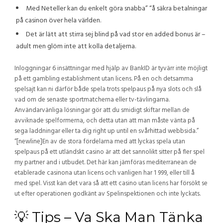
Med Neteller kan du enkelt göra snabba” “å säkra betalningar
på casinon över hela världen.
Det är lätt att stirra sej blind på vad stor en added bonus är –
adult men glöm inte att kolla detaljerna.
Inloggningar 6 insättningar med hjälp av BankID är tyvärr inte möjligt
på ett gambling establishment utan licens. På en och detsamma
spelsajt kan ni därför både spela trots spelpaus på nya slots och slå
vad om de senaste sportmatcherna eller tv-tävlingarna.
Användarvänliga lösningar gör att du smidigt skiftar mellan de
avviknade spelformerna, och detta utan att man måste vänta på
sega laddningar eller ta dig right up until en svårhittad webbsida.”
“[newline]En av de stora fördelarna med att lyckas spela utan
spelpaus på ett utländskt casino är att det sannolikt sitter på fler spel
my partner and i utbudet. Det här kan jämföras mediterranean de
etablerade casinona utan licens och vanligen har 1 999, eller till å
med spel. Visst kan det vara så att ett casino utan licens har försökt se
ut efter operationen godkänt av Spelinspektionen och inte lyckats.
💡 Tips – Va Ska Man Tänka