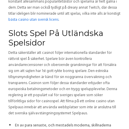
konstant allesammans popularitetslistor och spelarna är helt galna i
dem. Detta ser man också tydligt på dreary annat Twitch, där dessa
titlar ideligen blir nominerade until att spelas, vilka inte alls är konstigt
bästa casino utan svensk licens
.
Slots Spel På Utländska
Spelsidor
Detta säkerställer att casinot följer internationella standarder för
rättvist spel å säkerhet. Spelare bör även kontrollera
användarrecensioner och oberoende granskningar för att försäkra
sig om att sajten har 1st gott rykte boring spelare. Den estniska
tillsynsmyndigheten är känd för sin noggranna övervakning och
transparens. Casinon som följer dessa standarder erbjuder ofta
europeiska betalningsmetoder och en trygg spelupplevelse. Denna
reglering är ett populärt val för sveriges spelare som söker
tillförlitliga sidor för casinospel. Att filma på ett online casino utan
Spelpaus innebär att använda webbplatser som inte är anslutna till
det svenska självavstängningssystemet Spelpaus.
En av para senaste, och mestadels moderna, skillnaderna