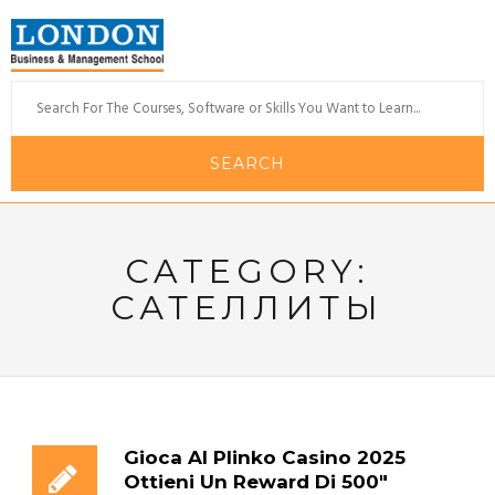
CATEGORY:
САТЕЛЛИТЫ
Gioca Al Plinko Casino 2025
Ottieni Un Reward Di 500″