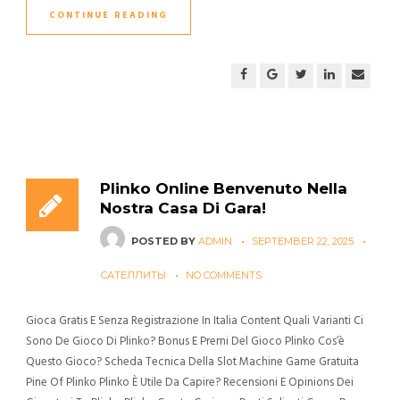
CONTINUE READING
Plinko Online Benvenuto Nella
Nostra Casa Di Gara!
POSTED BY
ADMIN
SEPTEMBER 22, 2025
САТЕЛЛИТЫ
NO COMMENTS
Gioca Gratis E Senza Registrazione In Italia Content Quali Varianti Ci
Sono De Gioco Di Plinko? Bonus E Premi Del Gioco Plinko Cos’è
Questo Gioco? Scheda Tecnica Della Slot Machine Game Gratuita
Pine Of Plinko Plinko È Utile Da Capire? Recensioni E Opinions Dei