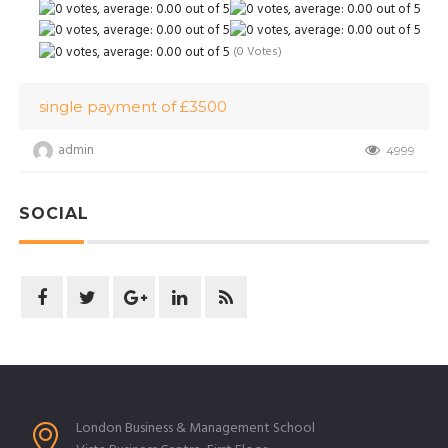
(0 Votes)
single payment of £3500
admin
4999
SOCIAL
London Business & Management School