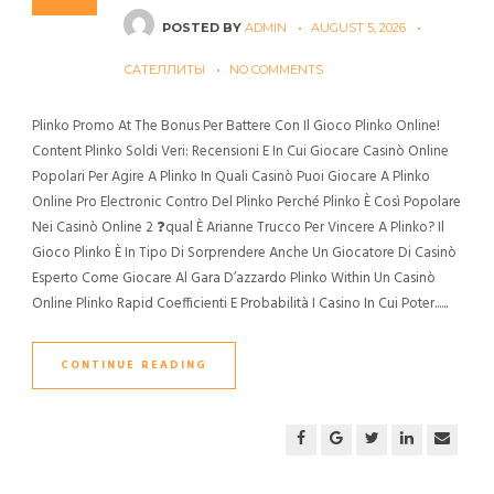
POSTED BY
ADMIN
AUGUST 5, 2026
САТЕЛЛИТЫ
NO COMMENTS
Plinko Promo At The Bonus Per Battere Con Il Gioco Plinko Online!
Content Plinko Soldi Veri: Recensioni E In Cui Giocare Casinò Online
Popolari Per Agire A Plinko In Quali Casinò Puoi Giocare A Plinko
Online Pro Electronic Contro Del Plinko Perché Plinko È Così Popolare
Nei Casinò Online 2 ❓qual È Arianne Trucco Per Vincere A Plinko? Il
Gioco Plinko È In Tipo Di Sorprendere Anche Un Giocatore Di Casinò
Esperto Come Giocare Al Gara D’azzardo Plinko Within Un Casinò
Online Plinko Rapid Coefficienti E Probabilità I Casino In Cui Poter......
CONTINUE READING