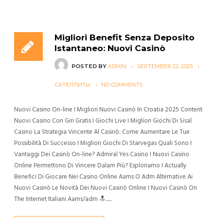
Migliori Benefit Senza Deposito
Istantaneo: Nuovi Casinò
POSTED BY
ADMIN
SEPTEMBER 22, 2025
САТЕЛЛИТЫ
NO COMMENTS
Nuovi Casino On-line I Migliori Nuovi Casinò In Croatia 2025 Content
Nuovi Casino Con Giri Gratis I Giochi Live I Migliori Giochi Di Sisal
Casino La Strategia Vincente Al Casinò: Come Aumentare Le Tue
Possibilità Di Successo I Migliori Giochi Di Starvegas Quali Sono I
Vantaggi Dei Casinò On-line? Admiral Yes Casino I Nuovi Casino
Online Permettono Di Vincere Dalam Più? Esploriamo I Actually
Benefici Di Giocare Nei Casino Online Aams O Adm Alternative Ai
Nuovi Casinò Le Novità Dei Nuovi Casinò Online I Nuovi Casinò On
The Internet Italiani Aams/adm 🔝......