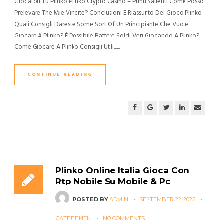
Giocatori Tu Plinko Plinko Crypto Casino – Punti Salienti Come Posso
Prelevare The Mie Vincite? Conclusioni E Riassunto Del Gioco Plinko
Quali Consigli Dareste Some Sort Of Un Principiante Che Vuole
Giocare A Plinko? È Possibile Battere Soldi Veri Giocando A Plinko?
Come Giocare A Plinko Consigli Utili......
CONTINUE READING
Plinko Online Italia Gioca Con
Rtp Nobile Su Mobile & Pc
POSTED BY
ADMIN
SEPTEMBER 22, 2025
САТЕЛЛИТЫ
NO COMMENTS