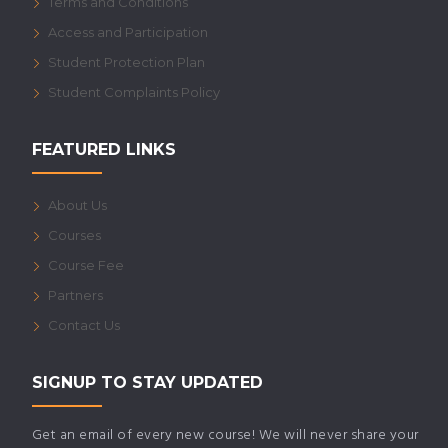
Terms and Conditions
Access and Participation
Student Protection Plan
Student Complaints Policy
FEATURED LINKS
About Us
Courses
Course Fee
Partners
Contact Us
SIGNUP TO STAY UPDATED
Get an email of every new course! We will never share your