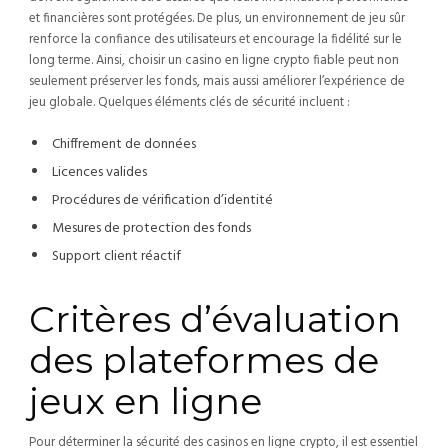
et financières sont protégées. De plus, un environnement de jeu sûr
renforce la confiance des utilisateurs et encourage la fidélité sur le
long terme. Ainsi, choisir un casino en ligne crypto fiable peut non
seulement préserver les fonds, mais aussi améliorer l’expérience de
jeu globale. Quelques éléments clés de sécurité incluent :
Chiffrement de données
Licences valides
Procédures de vérification d’identité
Mesures de protection des fonds
Support client réactif
Critères d’évaluation
des plateformes de
jeux en ligne
Pour déterminer la sécurité des casinos en ligne crypto, il est essentiel