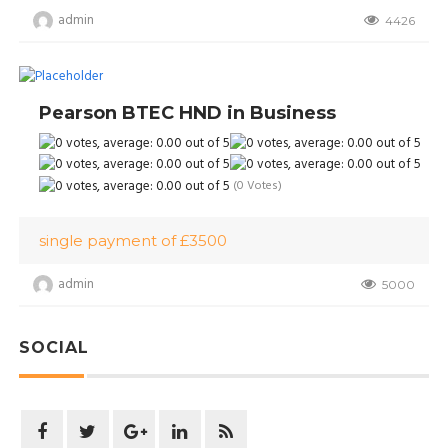
admin
4426
Pearson BTEC HND in Business
(0 Votes)
single payment of £3500
admin
5000
SOCIAL