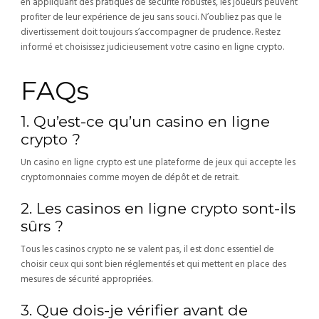
en appliquant des pratiques de sécurité robustes, les joueurs peuvent
profiter de leur expérience de jeu sans souci. N’oubliez pas que le
divertissement doit toujours s’accompagner de prudence. Restez
informé et choisissez judicieusement votre casino en ligne crypto.
FAQs
1. Qu’est-ce qu’un casino en ligne
crypto ?
Un casino en ligne crypto est une plateforme de jeux qui accepte les
cryptomonnaies comme moyen de dépôt et de retrait.
2. Les casinos en ligne crypto sont-ils
sûrs ?
Tous les casinos crypto ne se valent pas, il est donc essentiel de
choisir ceux qui sont bien réglementés et qui mettent en place des
mesures de sécurité appropriées.
3. Que dois-je vérifier avant de