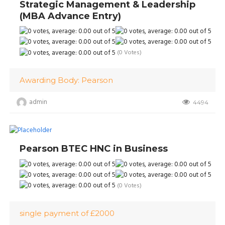
Strategic Management & Leadership
(MBA Advance Entry)
(0 Votes)
Awarding Body: Pearson
admin
4494
Pearson BTEC HNC in Business
(0 Votes)
single payment of £2000