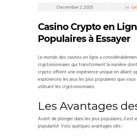
December 2, 2025
in
CA
Casino Crypto en Ligne
Populaires à Essayer
Le monde des casinos en ligne a considérablemen
cryptomonnaies qui transforment la manière dont 
crypto offrent une expérience unique en alliant op
explorerons les jeux les plus populaires que vous
utilisant les cryptomonnaies.
Les Avantages de
Avant de plonger dans les jeux populaires, il es
popularité. Voici quelques avantages clés :