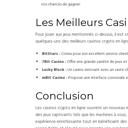
vos chances de gagner.
Les Meilleurs Cas
Pour jouer aux jeux mentionnés ci-dessus, il est cr
quelques-uns des meilleurs casinos crypto en lig
BitStarz :
Connu pour son excellent service clien
7Bit Casino :
Offre une grande variété de jeux et 
Lucky Block :
Un casino innovant avec un vaste ch
mBit Casino :
Propose une interface conviviale e
Conclusion
Les casinos crypto en ligne ouvrent un nouveau m
des jeux captivants tels que les machines à sous, l
expérience enrichissante tout en bénéficiant des 