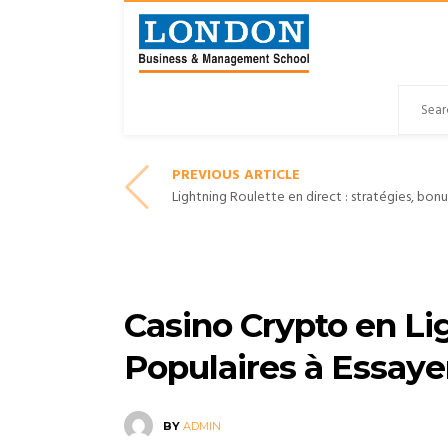
PREVIOUS ARTICLE
Lightning Roulette en direct : stratégies, bon
Casino Crypto en Lig
Populaires à Essaye
BY
ADMIN