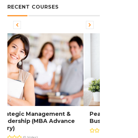
RECENT COURSES
Pearson BTEC HNC in
Pearson B
Business
Business
(0 Votes)
(0 