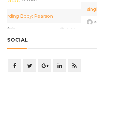
single payment of £2000
single payme
admin
admin
4428
4
SOCIAL