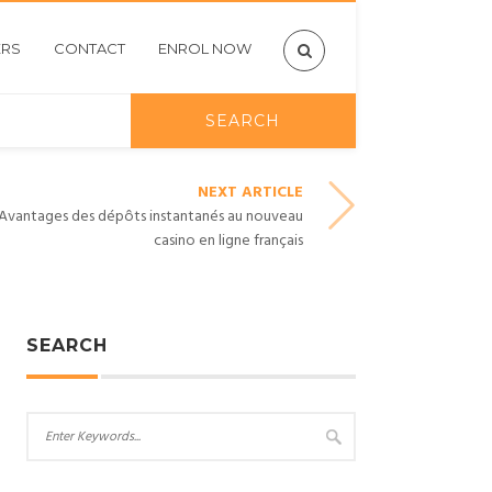
ERS
CONTACT
ENROL NOW
NEXT ARTICLE
: Avantages des dépôts instantanés au nouveau
casino en ligne français
SEARCH