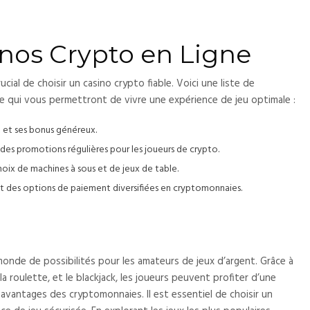
inos Crypto en Ligne
ucial de choisir un casino crypto fiable. Voici une liste de
ne qui vous permettront de vivre une expérience de jeu optimale :
t et ses bonus généreux.
des promotions régulières pour les joueurs de crypto.
oix de machines à sous et de jeux de table.
t des options de paiement diversifiées en cryptomonnaies.
onde de possibilités pour les amateurs de jeux d’argent. Grâce à
a roulette, et le blackjack, les joueurs peuvent profiter d’une
avantages des cryptomonnaies. Il est essentiel de choisir un